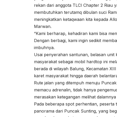
rekan dari anggota TLCI Chapter 2 Riau y
membutuhkan terutamq dibulan suci Ram
meningkatkan ketaqwaan kita kepada Allo
Marwan.
“Kami berharap, kehadiran kami bisa me
Dengan berbagi, kami ingin sedikit memb
imbuhnya.
Usai penyerahan santunan, belasan unit k
masyarakat sebagai mobil hardtop ini mel
berada di wilayah Balung, Kecamatan XIII
karet masyarakat hingga daerah belantar
Rute jalan yang ditempuh menuju Puncak 
memacu adrenalin, tidak hanya pengemudi 
merasakan ketegangan melihat dalamnya ju
Pada beberapa spot perhentian, peserta
panorama dari Puncak Sunting, yang begi