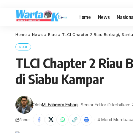
Home
News
Nasiona
Home
»
News
»
Riau
»
TLCI Chapter 2 Riau Berbagi, Santu
RIAU
TLCI Chapter 2 Riau 
di Siabu Kampar
Oleh
M. Faheem Eshaq
- Senior Editor
Diterbitkan:
4 Menit Membac
Share