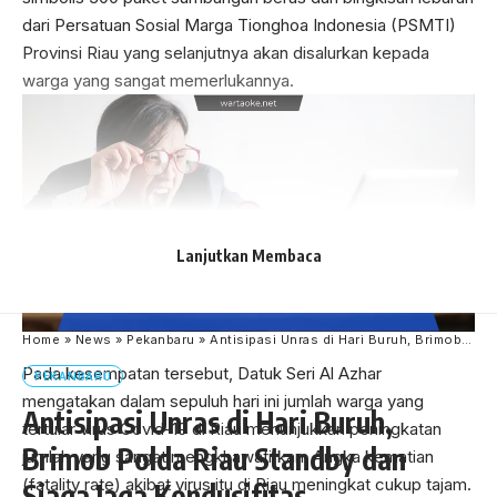
dari Persatuan Sosial Marga Tionghoa Indonesia (PSMTI)
Provinsi Riau yang selanjutnya akan disalurkan kepada
warga yang sangat memerlukannya.
Lanjutkan Membaca
Home
»
News
»
Pekanbaru
»
Antisipasi Unras di Hari Buruh, Brimob Polda Riau Standby dan Siaga Jaga Kondusifitas
Pada kesempatan tersebut, Datuk Seri Al Azhar
PEKANBARU
mengatakan dalam sepuluh hari ini jumlah warga yang
Antisipasi Unras di Hari Buruh,
tertular virus Covid-19 di Riau menunjukkan peningkatan
Brimob Polda Riau Standby dan
jumlah yang sangat mengkhawatirkan. Angka kematian
(fatality rate) akibat virus itu di Riau meningkat cukup tajam.
Siaga Jaga Kondusifitas