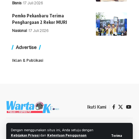
Bisnis
17 Juli 2026
Pemko Pekanbaru Terima
Penghargaan 2 Rekor MURI
Nasional
17 Juli 2026
Advertise
Iklan & Publikasi
Ikuti Kami
Redaksi
Kebijakan Privasi
Ketentuan Penggunaan
Iklan
Dengan menggunakan situs ini, Anda setuju dengan
Kontak
Kebijakan Privasi
dan
Ketentuan Penggunaan
Terima