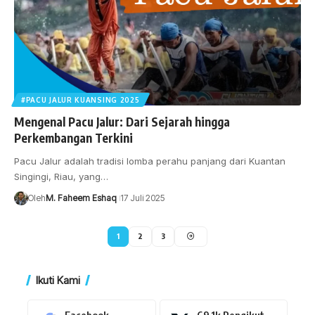
#PACU JALUR KUANSING 2025
Mengenal Pacu Jalur: Dari Sejarah hingga
Perkembangan Terkini
Pacu Jalur adalah tradisi lomba perahu panjang dari Kuantan
Singingi, Riau, yang…
Oleh
M. Faheem Eshaq
17 Juli 2025
1
2
3
Ikuti Kami
Facebook
69.1k
Pengikut