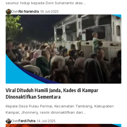
seumur hidup kepada Doni Suharianto atas…
Oleh
Rio Narendra
16 Juli 2025
Viral Dituduh Hamili Janda, Kades di Kampar
Dinonaktifkan Sementara
Kepala Desa Pulau Permai, Kecamatan Tambang, Kabupaten
Kampar, Jhonnery, resmi dinonaktifkan dari…
Oleh
Ferdi Putra
14 Juli 2025