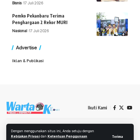
Bisnis
17 Juli 2026
Pemko Pekanbaru Terima
Penghargaan 2 Rekor MURI
Nasional
17 Juli 2026
Advertise
Iklan & Publikasi
Ikuti Kami
Redaksi
Kebijakan Privasi
Ketentuan Penggunaan
Iklan
Dengan menggunakan situs ini, Anda setuju dengan
Kontak
Kebijakan Privasi
dan
Ketentuan Penggunaan
Terima