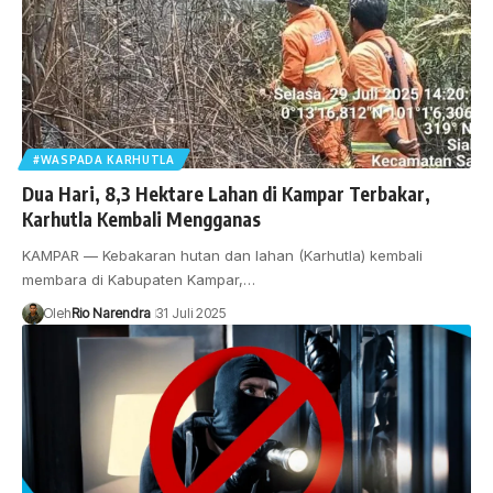
#WASPADA KARHUTLA
Dua Hari, 8,3 Hektare Lahan di Kampar Terbakar,
Karhutla Kembali Mengganas
KAMPAR — Kebakaran hutan dan lahan (Karhutla) kembali
membara di Kabupaten Kampar,…
Oleh
Rio Narendra
31 Juli 2025