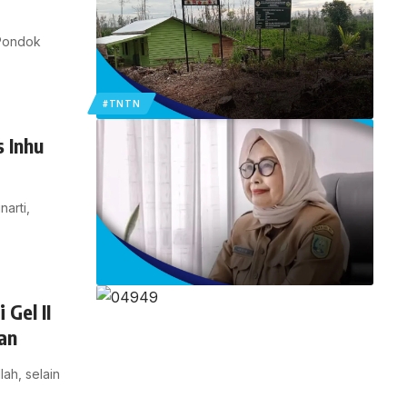
 Pondok
#TNTN
 Inhu
arti,
Gel II
han
ah, selain