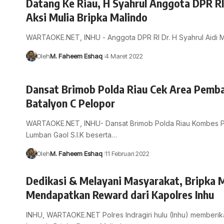
Datang Ke Riau, H Syahrul Anggota DPR RI
Aksi Mulia Bripka Malindo
WARTAOKE.NET, INHU - Anggota DPR RI Dr. H Syahrul Aidi M
Oleh
M. Faheem Eshaq
4 Maret 2022
Dansat Brimob Polda Riau Cek Area Pemb
Batalyon C Pelopor
WARTAOKE.NET, INHU- Dansat Brimob Polda Riau Kombes 
Lumban Gaol S.I.K beserta…
Oleh
M. Faheem Eshaq
11 Februari 2022
Dedikasi & Melayani Masyarakat, Bripka 
Mendapatkan Reward dari Kapolres Inhu
INHU, WARTAOKE.NET Polres Indragiri hulu (Inhu) memberi