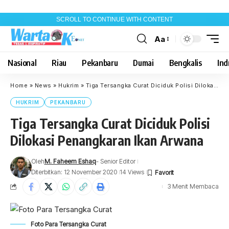
SCROLL TO CONTINUE WITH CONTENT
Aa
Font
Resizer
Nasional
Riau
Pekanbaru
Dumai
Bengkalis
Indr
Home
»
News
»
Hukrim
»
Tiga Tersangka Curat Diciduk Polisi Dilokasi Penangkaran Ikan Arwana
HUKRIM
PEKANBARU
Tiga Tersangka Curat Diciduk Polisi
Dilokasi Penangkaran Ikan Arwana
Oleh
M. Faheem Eshaq
- Senior Editor
Diterbitkan: 12 November 2020
14 Views
3 Menit Membaca
Foto Para Tersangka Curat