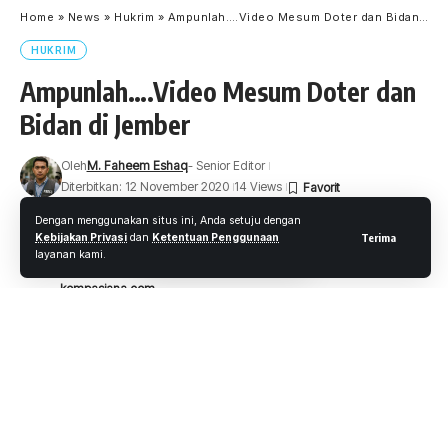
Home
»
News
»
Hukrim
»
Ampunlah….Video Mesum Doter dan Bidan di Jember
HUKRIM
Ampunlah….Video Mesum Doter dan
Bidan di Jember
Oleh
M. Faheem Eshaq
- Senior Editor
Diterbitkan: 12 November 2020
14 Views
4 Menit Membaca
Dengan menggunakan situs ini, Anda setuju dengan
Kebijakan Privasi
dan
Ketentuan Penggunaan
Terima
layanan kami.
kompasiana.com
Wartaoke.net
– Belum lagi habis kehebohan video mesum
yang mirip dengan artis Gisela Nastasi kini sebuah video
mesum bedurasi 48 detik antara dokter yang menjabat
sebagai pejabat puskesmas dan seorang bidan, viral di
media sosial.