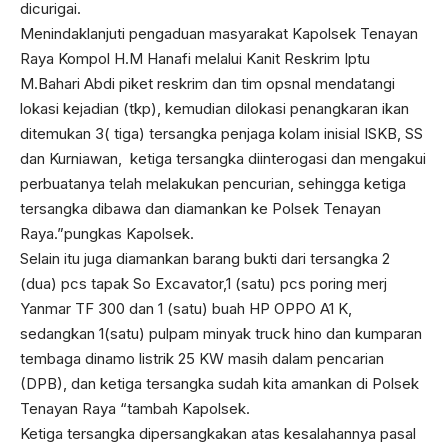
dicurigai.
Menindaklanjuti pengaduan masyarakat Kapolsek Tenayan
Raya Kompol H.M Hanafi melalui Kanit Reskrim Iptu
M.Bahari Abdi piket reskrim dan tim opsnal mendatangi
lokasi kejadian (tkp), kemudian dilokasi penangkaran ikan
ditemukan 3( tiga) tersangka penjaga kolam inisial ISKB, SS
dan Kurniawan, ketiga tersangka diinterogasi dan mengakui
perbuatanya telah melakukan pencurian, sehingga ketiga
tersangka dibawa dan diamankan ke Polsek Tenayan
Raya.”pungkas Kapolsek.
Selain itu juga diamankan barang bukti dari tersangka 2
(dua) pcs tapak So Excavator,1 (satu) pcs poring merj
Yanmar TF 300 dan 1 (satu) buah HP OPPO A1 K,
sedangkan 1(satu) pulpam minyak truck hino dan kumparan
tembaga dinamo listrik 25 KW masih dalam pencarian
(DPB), dan ketiga tersangka sudah kita amankan di Polsek
Tenayan Raya “tambah Kapolsek.
Ketiga tersangka dipersangkakan atas kesalahannya pasal