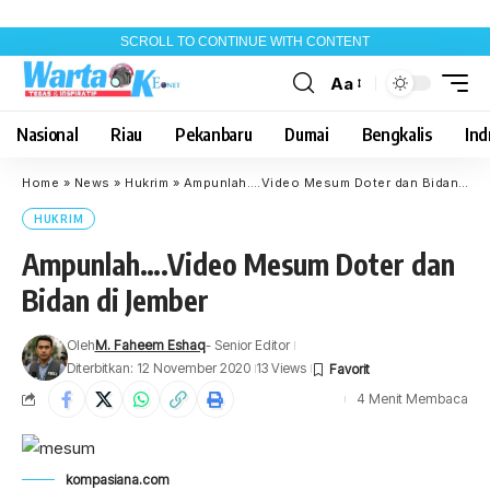
SCROLL TO CONTINUE WITH CONTENT
Aa
Font
Resizer
Nasional
Riau
Pekanbaru
Dumai
Bengkalis
Indr
Home
»
News
»
Hukrim
»
Ampunlah….Video Mesum Doter dan Bidan di Jember
HUKRIM
Ampunlah….Video Mesum Doter dan
Bidan di Jember
Oleh
M. Faheem Eshaq
- Senior Editor
Diterbitkan: 12 November 2020
13 Views
4 Menit Membaca
kompasiana.com