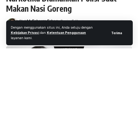
Makan Nasi Goreng
Oleh
M. Faheem Eshaq
- Senior Editor
Diterbitkan: 11 November 2020
19 Views
Dengan menggunakan situs ini, Anda setuju dengan
Kebijakan Privasi
dan
Ketentuan Penggunaan
Terima
4 Menit Membaca
layanan kami.