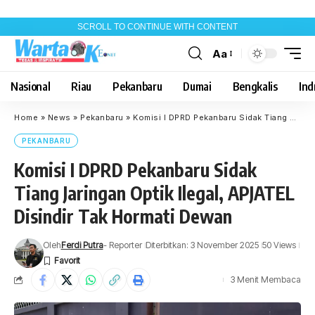
SCROLL TO CONTINUE WITH CONTENT
Aa
Font
Resizer
Nasional
Riau
Pekanbaru
Dumai
Bengkalis
Indr
Home
»
News
»
Pekanbaru
»
Komisi I DPRD Pekanbaru Sidak Tiang Jaringan Optik Ilegal, APJATEL Disindir Tak Hormati Dewan
PEKANBARU
Komisi I DPRD Pekanbaru Sidak
Tiang Jaringan Optik Ilegal, APJATEL
Disindir Tak Hormati Dewan
Oleh
Ferdi Putra
- Reporter
Diterbitkan: 3 November 2025
50 Views
3 Menit Membaca