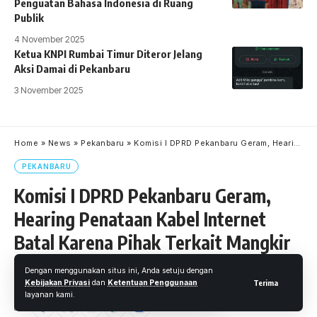
Penguatan Bahasa Indonesia di Ruang
Publik
4 November 2025
Ketua KNPI Rumbai Timur Diteror Jelang
Aksi Damai di Pekanbaru
3 November 2025
Home
»
News
»
Pekanbaru
»
Komisi I DPRD Pekanbaru Geram, Hearing Penataan Kabel Internet Batal Karena Pihak Terkait Mangkir
PEKANBARU
Komisi I DPRD Pekanbaru Geram,
Hearing Penataan Kabel Internet
Batal Karena Pihak Terkait Mangkir
Oleh
Ferdi Putra
- Reporter
Diterbitkan: 3 November 2025
52 Views
Dengan menggunakan situs ini, Anda setuju dengan
Kebijakan Privasi
dan
Ketentuan Penggunaan
Terima
layanan kami.
2 Menit Membaca