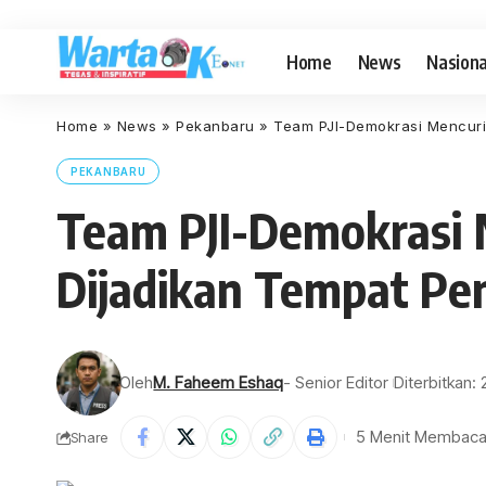
Home
News
Nasiona
Home
»
News
»
Pekanbaru
»
Team PJI-Demokrasi Mencuri
PEKANBARU
Team PJI-Demokrasi 
Dijadikan Tempat Pen
Oleh
M. Faheem Eshaq
- Senior Editor
Diterbitkan
5 Menit Membac
Share