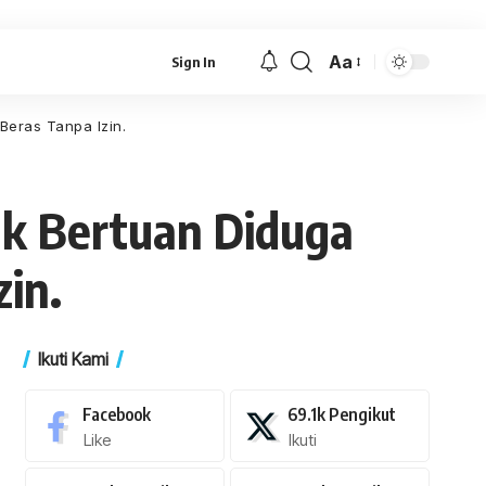
Aa
Sign In
Font
Resizer
eras Tanpa Izin.
k Bertuan Diduga
in.
Ikuti Kami
Facebook
69.1k
Pengikut
Like
Ikuti