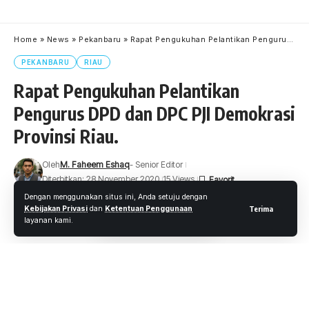
Home
»
News
»
Pekanbaru
»
Rapat Pengukuhan Pelantikan Pengurus DPD dan DPC PJI Demokrasi Provinsi Riau.
PEKANBARU
RIAU
Rapat Pengukuhan Pelantikan
Pengurus DPD dan DPC PJI Demokrasi
Provinsi Riau.
Oleh
M. Faheem Eshaq
- Senior Editor
Diterbitkan: 28 November 2020
15 Views
Dengan menggunakan situs ini, Anda setuju dengan
3 Menit Membaca
Kebijakan Privasi
dan
Ketentuan Penggunaan
Terima
layanan kami.
Pekanbaru.wartaoke.net
Perkumpulan Jurnalis Indonesia Demokrasi (PJID) Provinsi