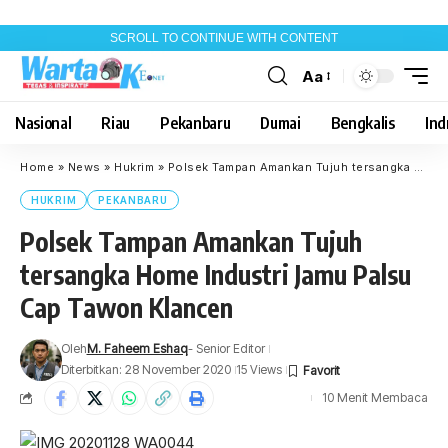
SCROLL TO CONTINUE WITH CONTENT
Aa
Font
Resizer
Nasional
Riau
Pekanbaru
Dumai
Bengkalis
Indr
Home
»
News
»
Hukrim
»
Polsek Tampan Amankan Tujuh tersangka Home Industri Jamu Palsu Cap Tawon Klancen
HUKRIM
PEKANBARU
Polsek Tampan Amankan Tujuh
tersangka Home Industri Jamu Palsu
Cap Tawon Klancen
Oleh
M. Faheem Eshaq
- Senior Editor
Diterbitkan: 28 November 2020
15 Views
10 Menit Membaca