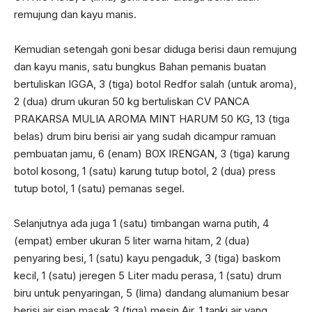
remujung dan kayu manis.
Kemudian setengah goni besar diduga berisi daun remujung
dan kayu manis, satu bungkus Bahan pemanis buatan
bertuliskan IGGA, 3 (tiga) botol Redfor salah (untuk aroma),
2 (dua) drum ukuran 50 kg bertuliskan CV PANCA
PRAKARSA MULIA AROMA MINT HARUM 50 KG, 13 (tiga
belas) drum biru berisi air yang sudah dicampur ramuan
pembuatan jamu, 6 (enam) BOX IRENGAN, 3 (tiga) karung
botol kosong, 1 (satu) karung tutup botol, 2 (dua) press
tutup botol, 1 (satu) pemanas segel.
Selanjutnya ada juga 1 (satu) timbangan warna putih, 4
(empat) ember ukuran 5 liter warna hitam, 2 (dua)
penyaring besi, 1 (satu) kayu pengaduk, 3 (tiga) baskom
kecil, 1 (satu) jeregen 5 Liter madu perasa, 1 (satu) drum
biru untuk penyaringan, 5 (lima) dandang alumanium besar
berisi air siap masak 3 (tiga) mesin Air, 1 tanki air yang