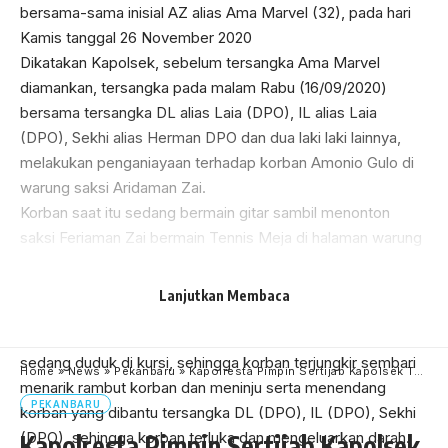
bersama-sama inisial AZ alias Ama Marvel (32), pada hari
Kamis tanggal 26 November 2020
Dikatakan Kapolsek, sebelum tersangka Ama Marvel
diamankan, tersangka pada malam Rabu (16/09/2020)
bersama tersangka DL alias Laia (DPO), IL alias Laia
(DPO), Sekhi alias Herman DPO dan dua laki laki lainnya,
melakukan penganiayaan terhadap korban Amonio Gulo di
warung saksi Aridaman Zai.
Korban saat itu sedang bermain gitar sambil menonton
saksi Feriaman Zai bermain Tennis Meja di halaman warung
rumah saksi Aridaman Zai di Jalan Yos Sudarso Gg. Gelatik
Rumbai. Tiba-tiba datang tersangka bersama DL alias Laia,
Lanjutkan Membaca
IL (DPO), Sekhi alias Herman dan dua laki laki lainnya.
Tersangka AZ alias Ama Marvel Laia menarik korban yang
sedang duduk di kursi, sehingga korban terjungkir sembari
Home
»
News
»
Pekanbaru
»
Kapolresta Pimpin Sertijab Kapolsek Tenayan Raya dan Kapolsek Payung Sekaki.
menarik rambut korban dan meninju serta menendang
PEKANBARU
korban yang dibantu tersangka DL (DPO), IL (DPO), Sekhi
(DPO), sehingga korban terluka dan mengeluarkan darah.
Kapolresta Pimpin Sertijab Kapolsek