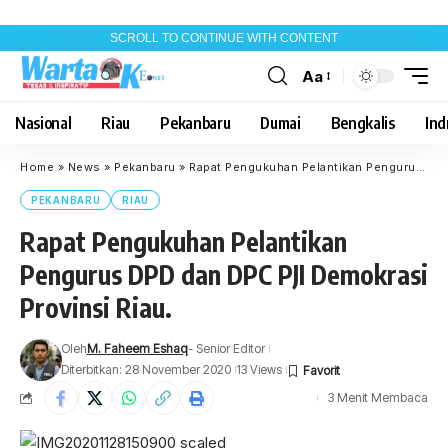
SCROLL TO CONTINUE WITH CONTENT
Aa
Font
Resizer
Nasional
Riau
Pekanbaru
Dumai
Bengkalis
Indr
Home
»
News
»
Pekanbaru
»
Rapat Pengukuhan Pelantikan Pengurus DPD dan DPC PJI Demokrasi Provinsi Riau.
PEKANBARU
RIAU
Rapat Pengukuhan Pelantikan
Pengurus DPD dan DPC PJI Demokrasi
Provinsi Riau.
Oleh
M. Faheem Eshaq
- Senior Editor
Diterbitkan: 28 November 2020
13 Views
3 Menit Membaca