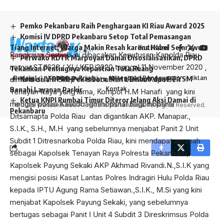
mengisi posisi Kasubbagminopsnal Bagbinopsnal
Ditsamapta Polda Riau dan digantikan AKP. Manapar.,
Pemko Pekanbaru Raih Penghargaan KI Riau Award 2025
S.I.K., S.H., M.H yang sebelumnya menjabat Panit 2 Unit
Komisi IV DPRD Pekanbaru Setop Total Pemasangan
Tiang Internet, Warga Makin Resah karena Kabel Semrawut
Subdit 1 Ditresnarkoba Polda Riau, kini mendapat amanah
Ikuti Kami
Perwako RDTR Marpoyan Damai Disosialisasikan, DPRD
sebagai Kapolsek Tenayan Raya Polresta Pekanbaru,
Tekankan Pentingnya Kepastian Tata Ruang
Kapolsek Payung Sekaki AKP Akhmad Rivandi.N.,S.I.K yang
Komisi IV DPRD Pekanbaru Minta Dishub dan PT YSM
Redaksi
Kebijakan Privasi
Ketentuan Penggunaan
Iklan
mengisi posisi Kasat Lantas Polres Indragiri Hulu Polda Riau
Benahi Layanan Parkir
Kontak
kepada IPTU Agung Rama Setiawan.,S.I.K., M.Si yang kini
Ketua KNPI Rumbai Timur Diteror Jelang Aksi Damai di
© 2025 Wartaoke.net. PT. Redila Warta Media. All Rights Reserved.
menjabat Kapolsek Payung Sekaki, yang sebelumnya
Pekanbaru
bertugas sebagai Panit I Unit 4 Subdit 3 Direskrimsus Polda
Riau,