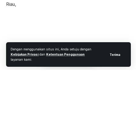
Dengan menggunakan situs ini, Anda setuju dengan
Kebijakan Privasi
dan
Ketentuan Penggunaan
Terima
layanan kami.
Dilanjutkan dengan serah terima jabatan ditandai dengan
Pengambilan Sumpah Jabatan kepada Pejabat yang baru
oleh Inspektur Upacara yang didampingi rohaniawan,
kemudian dilanjutkan Penandatanganan Naskah Berita
Acara Serah terima Jabatan, Berita Acara Penyumpahan
dan Pakta Integritas.