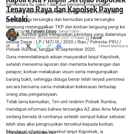
Sementara itu saksi 1 dan dua bersama masyarakat
Tenayan Raya dan Kapolsek Payung
berusaha menenangkan dan mengamankan korban dari
Sekaki.
pukulan para tersangka dan kemudian para tersangka
langsung meninggalkan TKP dan korban langsung pergi ke
Oleh
M. Faheem Eshaq
- Senior Editor
Polsek Rumbai guna melaporkan peristiwa yang dialaminya
Diterbitkan: 26 November 2020
17 Views
sesuai Dasar : LP / 147/ IX / 2020 / Riau / Polresta-PKU /
3 Menit Membaca
Polsek Rumbai, tanggal 16 September 2020.
Guna menindaklanjuti aduan masyarakat lanjut Kapolsek,
setelah menerima laporan dan memintai keterangan dari
pelapor, korban melakukan visum serta mengumpulkan
Pekanbaru.wartaoke.net
barang bukti, sehingga diduga benar telah terjadi peristiwa
Polresta Pekanbaru laksanakan upacara serah terima
secara bersama sama melakukan kekerasan terhadap
Jabatan Kapolsek Tenayan Raya dan Kapolsek Payung
orang atau penganiayaan.
Sekaki diruang zapin Polresta Pekanbaru, Kamis pagi 26
Tidak lama kemudian, Tim unit reskrim Polsek Rumbai,
/11/ 2020.
mendapat informasi bahwa tersangka AZ alias Ama Marvel
sedang berada di rumhanya setelah sempat kabur sebulan
Upacara Sertijab ini dipimpin langsung oleh Kapolresta
lebih atas aksi pengroyokan tersebut kepada korban.
Pekanbaru Kombes Pol H.Nandang Mu’min Wijaya., S.I.K.,
Mendapat informasi tersebut lanjut Kapolsek, ia