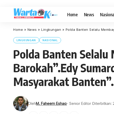
Home
News
Nasiona
Home
»
News
»
Lingkungan
»
Polda Banten Selalu Membag
LINGKUNGAN
NASIONAL
Polda Banten Selalu
Barokah”.Edy Sumard
Masyarakat Banten”.
Oleh
M. Faheem Eshaq
- Senior Editor
Diterbitkan