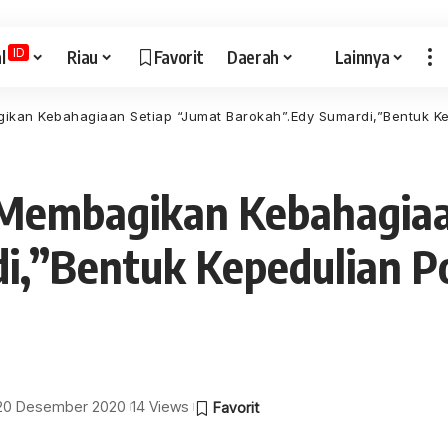
ID
l
Riau
Favorit
Daerah
Lainnya
ikan Kebahagiaan Setiap “Jumat Barokah”.Edy Sumardi,”Bentuk Kep
 Membagikan Kebahagiaa
i,”Bentuk Kepedulian Po
: 20 Desember 2020
14 Views