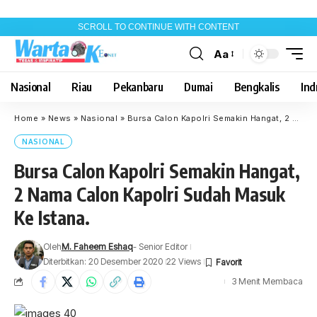
SCROLL TO CONTINUE WITH CONTENT
Aa
Font
Resizer
Nasional
Riau
Pekanbaru
Dumai
Bengkalis
Indr
Home
»
News
»
Nasional
»
Bursa Calon Kapolri Semakin Hangat, 2 Nama Calon Kapolri Sudah Masuk Ke Istana.
NASIONAL
Bursa Calon Kapolri Semakin Hangat,
2 Nama Calon Kapolri Sudah Masuk
Ke Istana.
Oleh
M. Faheem Eshaq
- Senior Editor
Diterbitkan: 20 Desember 2020
22 Views
3 Menit Membaca