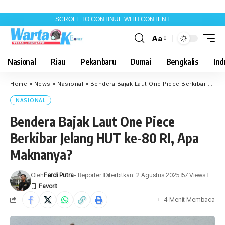
SCROLL TO CONTINUE WITH CONTENT
Aa
Font
Resizer
Nasional
Riau
Pekanbaru
Dumai
Bengkalis
Indr
Home
»
News
»
Nasional
»
Bendera Bajak Laut One Piece Berkibar Jelang HUT ke-80 RI, Apa Maknanya?
NASIONAL
Bendera Bajak Laut One Piece
Berkibar Jelang HUT ke-80 RI, Apa
Maknanya?
Oleh
Ferdi Putra
- Reporter
Diterbitkan: 2 Agustus 2025
57 Views
4 Menit Membaca