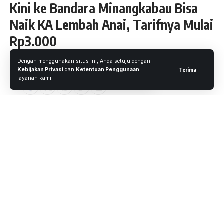
Kini ke Bandara Minangkabau Bisa
Naik KA Lembah Anai, Tarifnya Mulai
Rp3.000
Dengan menggunakan situs ini, Anda setuju dengan
Oleh
Rio Narendra
- Reporter
Diterbitkan: 2 Agustus 2025
55 Views
Kebijakan Privasi
dan
Ketentuan Penggunaan
Terima
layanan kami.
2 Menit Membaca
Salah satu unit kereta api yang melayani rute pesisir barat