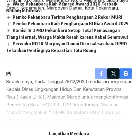
Wilayah XIX Jalan. Majalengka No.10 Kelurahan. Sidomulyo
Wako Pekanbaru Raih Pemred Award 2026 Terbaik
Timur, Kecamatan. Marpoyan Damai, Kota Pekanbaru.
Bidang Informasi
Pemko Pekanbaru Terima Penghargaan 2 Rekor MURI
Pemko Pekanbaru Raih Penghargaan KI Riau Award 2025
Komisi IV DPRD Pekanbaru Setop Total Pemasangan
Tiang Internet, Warga Makin Resah karena Kabel Semrawut
Perwako RDTR Marpoyan Damai Disosialisasikan, DPRD
Tekankan Pentingnya Kepastian Tata Ruang
Sebelumnya, Pada Tanggal 28/12/2020 media ini menjumpai
Kepala Dinas Lingkungan Hidup Dan Kehutanan Provinsi
Riau ( Kadis LHK ), Maamun Murod untuk mengkonfirmasi
Penerbitan Surat HGU PT. TPP di kantornya. Maamun
Murod Mengatakan
” DLHK Itu Dalam HGU Tidak di
Libatkan Lagi, Catat tuh , Panitia B Tidak Ada Lagi
DLHK, Yang Ada Itu Hanya BPKH , Kalau Mau Tanya
Lanjutkan Membaca
Langsung ke BPKH “. Ucap Kadis LHK Provinsi Riau