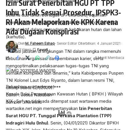
sebagai Danlanud Roesmin Nurjadin.
Izin Surat Penerbitan HGU PT TPP
Inhu Tidak Sesuai Prosedur, IPSPK3-
Selama dua tahun bertugas di Pekanbaru, sejumlah
RI Akan Melaporkan Ke KPK Karena
pekerjaan besar dilakukannya. Salah satu yang menonjol
terlibat aktif dalam pemadaman kebakaran hutan dan lahan
Ada Dugaan Konspirasi
(karhutla).
Oleh
M. Faheem Eshaq
- Senior Editor
Diterbitkan: 4 Januari 2021
13 Views
“Mutasi jabatan di lingkungan TNI dalam rangka memenuhi
6 Menit Membaca
kebutuhan organisasi dan pembinaan karier, serta
mengoptimalkan pelaksanaan tugas-tugas TNI yang
semakin kompleks dan dinamis,” kata Kabidpenpas Puspen
TNI Kolonel Laut Edys Riyanto, dalam laman resmi TNI,
Pekanbaru.wartaoke.net
dikutip Sabtu (2/1/2020).***
Kepala Balai Pemantapan Kawasan Hutan ( BPKH ) Wilayah
Editor : Josua Nababan
XIX , Sofyan tidak ada ditempat saat wartawan media
Sumber : iNews.id
wartaoke.net ingin mempertanyakan
Izin Penerbitan
Surat HGU PT. Tunggal Perkasa Plantation (TPP)
Indragiri Hulu (Inhu)
. Senin, (04/01/2021) Dikantor BPKH