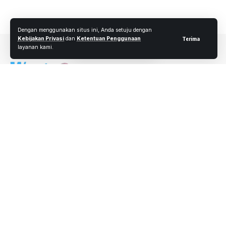
Kepada media wartaoke.net
Dengan menggunakan situs ini, Anda setuju dengan
Kebijakan Privasi
dan
Ketentuan Penggunaan
Terima
layanan kami.
Ikuti Kami
Redaksi
Kebijakan Privasi
Ketentuan Penggunaan
Iklan
Kontak
© 2025 Wartaoke.net. PT. Redila Warta Media. All Rights Reserved.
Atas dari pernyataan Kadis LHK Provinsi Riau, Esok Harinya,
Tanggal 29/12/2020, wartawan media ini ke kantor BPKH
Wilayah XIX untuk mempertanyakan izin penerbitan surat
HGU PT. TPP Inhu. Sesampainya di kantor BPKH Wilayah
XIX, Kepala Balai ( Sofyan ) tidak ada ditempat, lagi keluar
Kota ke Selat Panjang. Ucap Riza Staff Kantor BPKH
Wilayah XIX kepada media ini.