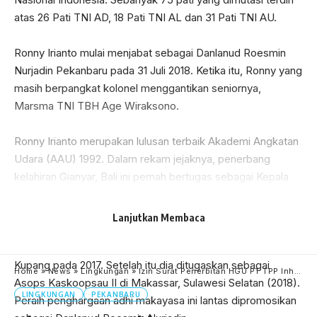
atas 26 Pati TNI AD, 18 Pati TNI AL dan 31 Pati TNI AU.
Ronny Irianto mulai menjabat sebagai Danlanud Roesmin
Nurjadin Pekanbaru pada 31 Juli 2018. Ketika itu, Ronny yang
masih berpangkat kolonel menggantikan seniornya,
Marsma TNI TBH Age Wiraksono.
Ronny Irianto merupakan lulusan terbaik Akademi Angkatan
Udara (AAU) 1992. Dalam rekam jejaknya, penerbang
kelahiran Gianyar, Bali ini pernah bertugas sebagai Kepala
Seksi Operasi dan Latihan Dinas Operasi Lanud Iswahjudi
(2008) serta Komandan Skadron Udara 14 (2008).
Lanjutkan Membaca
Kariernya terus naik dengan menjabat Danlanud El Tari,
Kupang pada 2017. Setelah itu dia ditugaskan sebagai
Home
»
News
»
Lingkungan
»
Izin Surat Penerbitan HGU PT TPP Inhu Tidak Sesuai Prosedur, IPSPK3-RI Akan Melaporkan Ke KPK Karena Ada Dugaan Konspirasi
Asops Kaskoopsau II di Makassar, Sulawesi Selatan (2018).
LINGKUNGAN
PEKANBARU
Peraih penghargaan adhi makayasa ini lantas dipromosikan