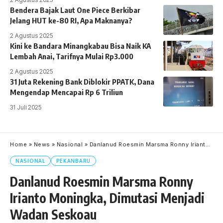
Bendera Bajak Laut One Piece Berkibar
Jelang HUT ke-80 RI, Apa Maknanya?
2 Agustus 2025
Kini ke Bandara Minangkabau Bisa Naik KA
Lembah Anai, Tarifnya Mulai Rp3.000
2 Agustus 2025
31 Juta Rekening Bank Diblokir PPATK, Dana
Mengendap Mencapai Rp 6 Triliun
31 Juli 2025
Home
»
News
»
Nasional
»
Danlanud Roesmin Marsma Ronny Irianto Moningka, Dimutasi Menjadi Wadan Seskoau
NASIONAL
PEKANBARU
Danlanud Roesmin Marsma Ronny
Irianto Moningka, Dimutasi Menjadi
Wadan Seskoau