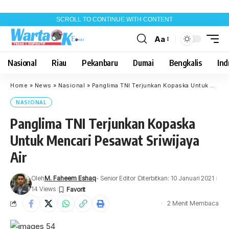
SCROLL TO CONTINUE WITH CONTENT
Aa
Font
Resizer
Nasional
Riau
Pekanbaru
Dumai
Bengkalis
Indr
Home
»
News
»
Nasional
»
Panglima TNI Terjunkan Kopaska Untuk Mencari Pesawat Sriwijaya Air
NASIONAL
Panglima TNI Terjunkan Kopaska
Untuk Mencari Pesawat Sriwijaya
Air
Oleh
M. Faheem Eshaq
- Senior Editor
Diterbitkan: 10 Januari 2021
14 Views
2 Menit Membaca