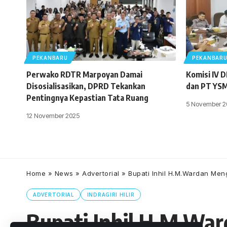
PEKANBARU
PEKANBAR
Perwako RDTR Marpoyan Damai
Komisi IV 
Disosialisasikan, DPRD Tekankan
dan PT YSM
Pentingnya Kepastian Tata Ruang
5 November 2
12 November 2025
Home
»
News
»
Advertorial
»
Bupati Inhil H.M.Wardan Men
ADVERTORIAL
INDRAGIRI HILIR
Bupati Inhil H.M.Wa