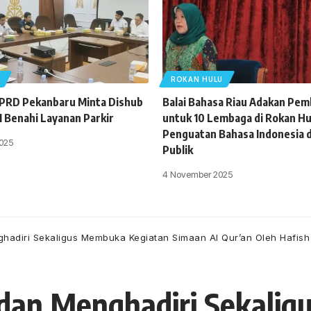
U
ROKAN HULU
DPRD Pekanbaru Minta Dishub
Balai Bahasa Riau Adakan Pem
 Benahi Layanan Parkir
untuk 10 Lembaga di Rokan Hu
Penguatan Bahasa Indonesia 
025
Publik
4 November 2025
ghadiri Sekaligus Membuka Kegiatan Simaan Al Qur’an Oleh Hafish
rdan Menghadiri Sekali