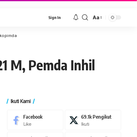
Aa
Sign In
Font
Resizer
rkopimda
1 M, Pemda Inhil
Ikuti Kami
Facebook
69.1k
Pengikut
Like
Ikuti