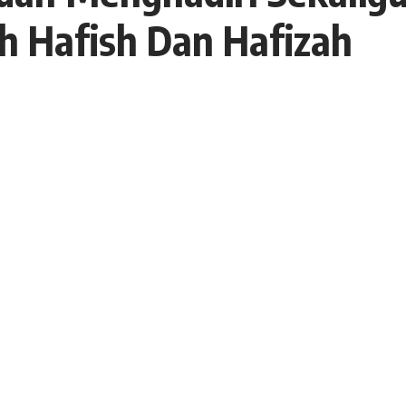
h Hafish Dan Hafizah
8 April 2021
15 Views
membuka kegiatan Simaan Al Qur’an oleh Hafish dan
l.Baharudin Yusuf Tembilahan
PC Muslimat NU Hj.Zulaikhah Wardan, Ketua MUI
ecamatan Tembilahan dan para ulama serta Tokoh
n.