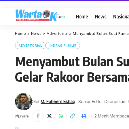
Home
News
Nasiona
Home
»
News
»
Advertorial
»
Menyambut Bulan Suci Ramad
ADVERTORIAL
INDRAGIRI HILIR
Menyambut Bulan Suc
Gelar Rakoor Bersam
Oleh
M. Faheem Eshaq
- Senior Editor
Diterbitkan: 
2 Menit Membaca
Share