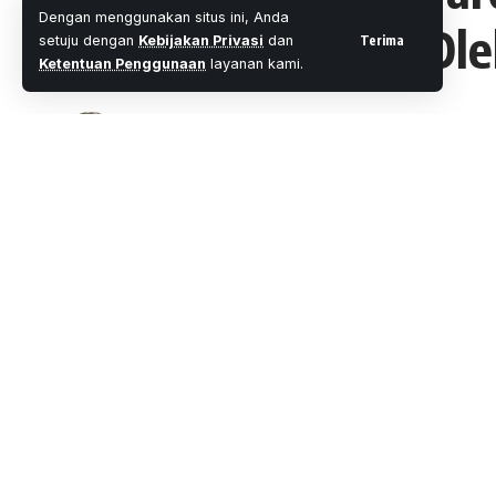
Dengan menggunakan situs ini, Anda
Simaan Al Qur’an Ole
Terima
setuju dengan
Kebijakan Privasi
dan
Ketentuan Penggunaan
layanan kami.
Oleh
M. Faheem Eshaq
- Senior Editor
Diterbitkan: 
1 Menit Membaca
Share
Tembilahan, Wartaoke.net
Bupati Inhil H.M.Wardan menghadiri dan 
SHARE
Hafizah terbaik di Masjid Darul Hikmah J
Turut hadir dalam acara tersebut Ketua 
Kab.Inhil,Camat Tembilahan, Lurah Se K
Agama yang ada di Kecamatan Tembilaha