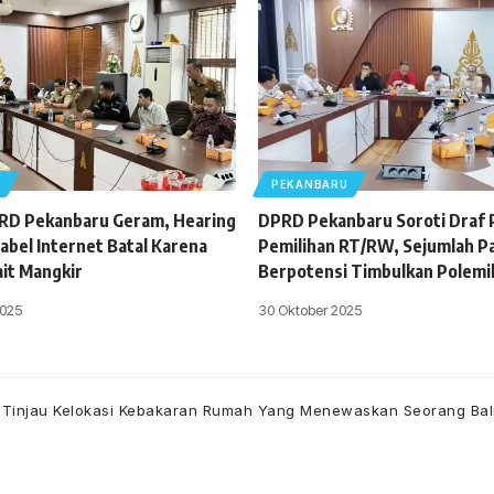
U
PEKANBARU
PRD Pekanbaru Geram, Hearing
DPRD Pekanbaru Soroti Draf
abel Internet Batal Karena
Pemilihan RT/RW, Sejumlah Pas
ait Mangkir
Berpotensi Timbulkan Polemi
025
30 Oktober 2025
 Tinjau Kelokasi Kebakaran Rumah Yang Menewaskan Seorang Bal