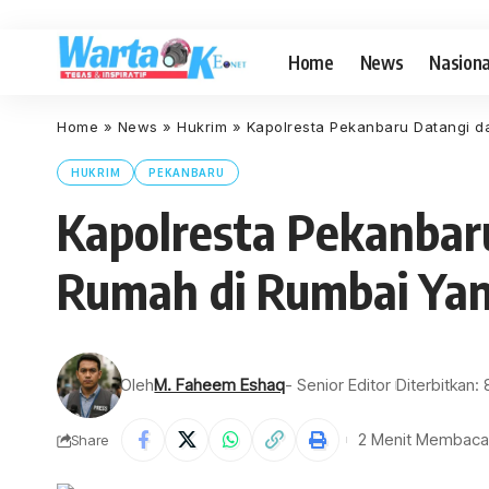
Home
News
Nasiona
Home
»
News
»
Hukrim
»
Kapolresta Pekanbaru Datangi d
HUKRIM
PEKANBARU
Kapolresta Pekanbar
Rumah di Rumbai Yan
Oleh
M. Faheem Eshaq
- Senior Editor
Diterbitkan:
2 Menit Membaca
Share