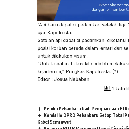
“Api baru dapat di padamkan setelah tiga
ujar Kapolresta.
Setelah api dapat di padamkan, diketahui
posisi korban berada dalam lemari dan s
untuk dilakukan visum.
“Untuk saat ini fokus kita adalah melaku
kejadian ini,” Pungkas Kapolresta. (*)
Editor : Josua Nababan
1 kali di
Pemko Pekanbaru Raih Penghargaan KI R
Komisi IV DPRD Pekanbaru Setop Total P
Kabel Semrawut
Perwako RDTR Marpoyan Damai Disosiali