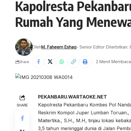
Kapolresta Pekanbar
Rumah Yang Menewas
Oleh
M. Faheem Eshaq
- Senior Editor
Diterbitkan:
2 Menit Membaca
Share
PEKANBARU.WARTAOKE.NET
Kapolresta Pekanbaru Kombes Pol Nandang
SHARE
Reskrim Kompol Juper Lumban Toruan., S
Maitertika., S.H., M.H, tinjau lokasi ke
3,5 tahun meninggal dunia di Jalan Pemb