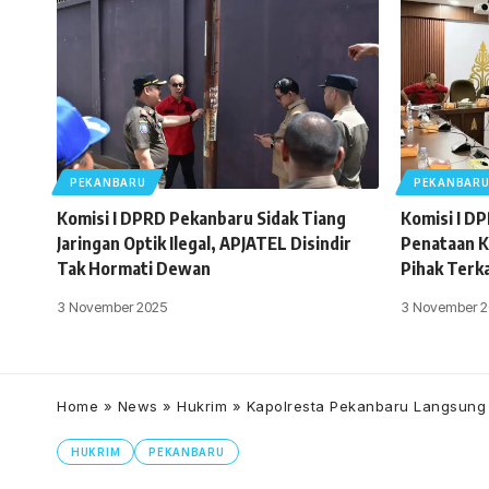
PEKANBARU
PEKANBAR
Komisi I DPRD Pekanbaru Sidak Tiang
Komisi I D
Jaringan Optik Ilegal, APJATEL Disindir
Penataan K
Tak Hormati Dewan
Pihak Terk
3 November 2025
3 November 2
Home
»
News
»
Hukrim
»
Kapolresta Pekanbaru Langsung
HUKRIM
PEKANBARU