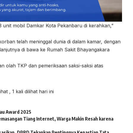
 3 unit mobil Damkar Kota Pekanbaru di kerahkan,”
 korban telah meninggal dunia di dalam kamar, dengan
elanjutnya di bawa ke Rumah Sakit Bhayangakara
kan olah TKP dan pemeriksaan saksi-saksi atas
lihat
, 1 kali dilihat hari ini
iau Award 2025
emasangan Tiang Internet, Warga Makin Resah karena
sasikan, DPRD Tekankan Pentingnya Kepastian Tata