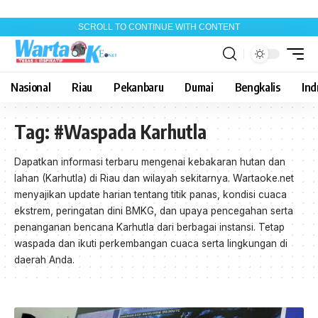
SCROLL TO CONTINUE WITH CONTENT
Nasional
Riau
Pekanbaru
Dumai
Bengkalis
Indr
Tag:
#Waspada Karhutla
Dapatkan informasi terbaru mengenai kebakaran hutan dan
lahan (Karhutla) di Riau dan wilayah sekitarnya. Wartaoke.net
menyajikan update harian tentang titik panas, kondisi cuaca
ekstrem, peringatan dini BMKG, dan upaya pencegahan serta
penanganan bencana Karhutla dari berbagai instansi. Tetap
waspada dan ikuti perkembangan cuaca serta lingkungan di
daerah Anda.