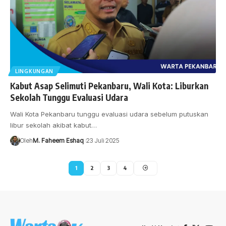
LINGKUNGAN
Kabut Asap Selimuti Pekanbaru, Wali Kota: Liburkan
Sekolah Tunggu Evaluasi Udara
Wali Kota Pekanbaru tunggu evaluasi udara sebelum putuskan
libur sekolah akibat kabut…
Oleh
M. Faheem Eshaq
23 Juli 2025
1
2
3
4