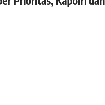
er Prioritas, Kapolri da
 24 Februari 2021
19 Views
istyo Sigit Prabowo MSI menyampaikan bahwa
 dan Ekonomi Kreatif, Sandiaga Uno membahas
asi super prioritas yang ada di Indonesia usai
 terdapat 34 juta masyarakat yang bergantung kepada
 terkait program – program yang bisa kita lakukan