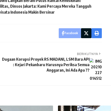
bowo Langkah Berani Putus Rantai Kemiskinan!
itas, Dinsos Jakarta: Kami Percaya Mereka Tangguh
wisata Indonesia Makin Bersinar
Facebook
BERIKUTNYA
Dugaan Korupsi Proyek RS MADANI, LSM Bara API
: Kejari Pekanbaru Harusnya Periksa Semua
Anggaran, Ini Ada Apa ??