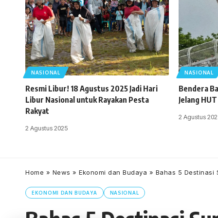
NASIONAL
NASIONAL
Resmi Libur! 18 Agustus 2025 Jadi Hari
Bendera Ba
Libur Nasional untuk Rayakan Pesta
Jelang HUT
Rakyat
2 Agustus 202
2 Agustus 2025
Home
»
News
»
Ekonomi dan Budaya
»
Bahas 5 Destinasi 
EKONOMI DAN BUDAYA
NASIONAL