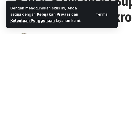
Bahas 5 Destinasi Sup
Dengan menggunakan situs ini, Anda
Perkuat PPKM Mikro
Terima
setuju dengan
Kebijakan Privasi
dan
Ketentuan Penggunaan
layanan kami.
Oleh
M. Faheem Eshaq
- Senior Editor
Diterbitkan:
2 Menit Membaca
Share
JAKARTA –
Kapolri, Jenderal Pol Drs L
pertemuanya dengan Menteri Pariwisata
SHARE
bagaimana menguatkan kembali lima destin
terdampak pandemi Covid-19 ini. Saat ini
sektor pariwisata.
“Tadi kita berdiskusi untuk mensinergikan