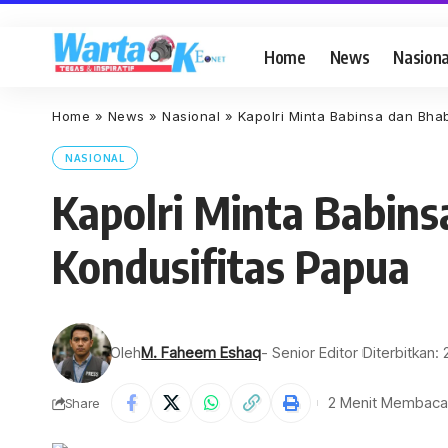
Home
News
Nasiona
Home
»
News
»
Nasional
»
Kapolri Minta Babinsa dan Bha
NASIONAL
Kapolri Minta Babin
Kondusifitas Papua
Oleh
M. Faheem Eshaq
- Senior Editor
Diterbitkan:
2 Menit Membaca
Share