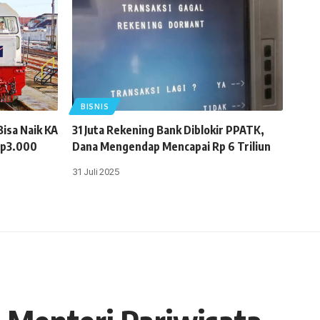
BISNIS
isa Naik KA
31 Juta Rekening Bank Diblokir PPATK,
Rp3.000
Dana Mengendap Mencapai Rp 6 Triliun
31 Juli 2025
o