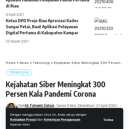
di Riau
6 April 2021
Ketua DPD Projo Riau Apresiasi Kades
Sungai Petai, Buat Aplikasi Pelayanan
Digital Pertama di Kabupaten Kampar
20 Maret 2021
Home
»
News
»
Teknologi
»
Kejahatan Siber Meningkat 300 Persen Kala Pandemi Corona
TEKNOLOGI
Kejahatan Siber Meningkat 300
Persen Kala Pandemi Corona
Oleh
M. Faheem Eshaq
- Senior Editor
Diterbitkan: 21 April 2020
14 Views
Dengan menggunakan situs ini, Anda setuju dengan
3 Menit Membaca
Kebijakan Privasi
dan
Ketentuan Penggunaan
Terima
layanan kami.