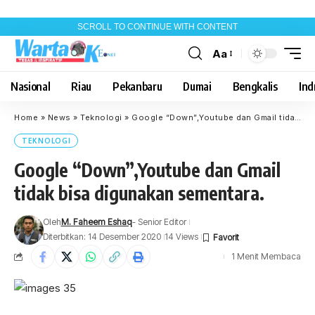
SCROLL TO CONTINUE WITH CONTENT
Aa
Font
Resizer
Nasional
Riau
Pekanbaru
Dumai
Bengkalis
Indr
Home
»
News
»
Teknologi
»
Google “Down”,Youtube dan Gmail tidak bisa digunakan sementara.
TEKNOLOGI
Google “Down”,Youtube dan Gmail
tidak bisa digunakan sementara.
Oleh
M. Faheem Eshaq
- Senior Editor
Diterbitkan: 14 Desember 2020
14 Views
1 Menit Membaca