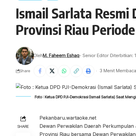
Ismail Sarlata Resmi
Provinsi Riau Periode
Oleh
M. Faheem Eshaq
- Senior Editor
Diterbitkan
3 Menit Membac
Share
Foto : Ketua DPD PJI-Demokrasi (Ismail Sarlata) Saat Men
Pekanbaru.wartaoke.net
Dewan Perwakilan Daerah Perkumpulan J
SHARE
Provinsi Riau bersama Dewan Perwakilan