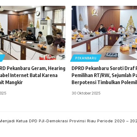
U
PEKANBARU
PRD Pekanbaru Geram, Hearing
DPRD Pekanbaru Soroti Draf
abel Internet Batal Karena
Pemilihan RT/RW, Sejumlah Pas
ait Mangkir
Berpotensi Timbulkan Polemi
025
30 Oktober 2025
k Menjadi Ketua DPD PJI-Demokrasi Provinsi Riau Periode 2020 – 20