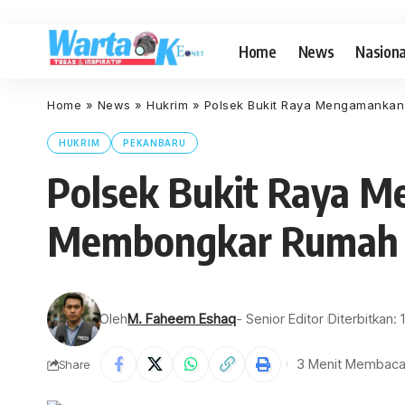
Home
News
Nasiona
Home
»
News
»
Hukrim
»
Polsek Bukit Raya Mengamankan
HUKRIM
PEKANBARU
Polsek Bukit Raya 
Membongkar Rumah T
Oleh
M. Faheem Eshaq
- Senior Editor
Diterbitkan
3 Menit Membac
Share