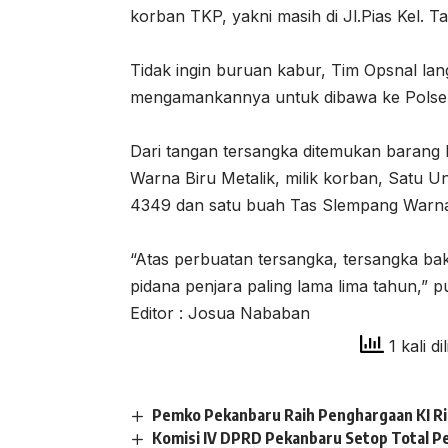
korban TKP, yakni masih di Jl.Pias Kel. 
Tidak ingin buruan kabur, Tim Opsnal l
mengamankannya untuk dibawa ke Polsek B
Dari tangan tersangka ditemukan barang
Warna Biru Metalik, milik korban, Satu 
4349 dan satu buah Tas Slempang Warna
“Atas perbuatan tersangka, tersangka b
pidana penjara paling lama lima tahun,” 
Editor : Josua Nababan
1 kali di
Pemko Pekanbaru Raih Penghargaan KI R
Komisi IV DPRD Pekanbaru Setop Total P