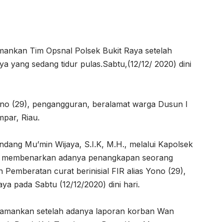
mankan Tim Opsnal Polsek Bukit Raya setelah
 yang sedang tidur pulas.Sabtu,(12/12/ 2020) dini
 Yono (29), pengangguran, beralamat warga Dusun I
par, Riau.
ang Mu’min Wijaya, S.I.K, M.H., melalui Kapolsek
H., membenarkan adanya penangkapan seorang
 Pemberatan curat berinisial FIR alias Yono (29),
ya pada Sabtu (12/12/2020) dini hari.
 diamankan setelah adanya laporan korban Wan