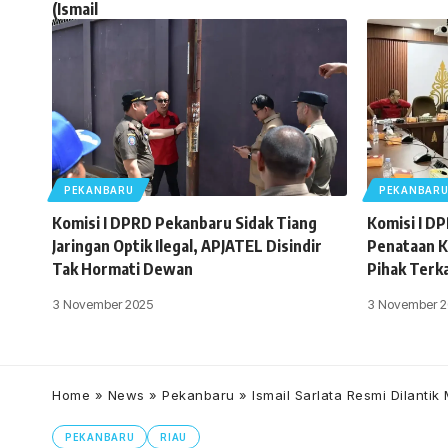
PEKANBARU
PEKANBAR
Komisi I DPRD Pekanbaru Sidak Tiang
Komisi I D
Jaringan Optik Ilegal, APJATEL Disindir
Penataan K
Tak Hormati Dewan
Pihak Terk
3 November 2025
3 November 2
Home
»
News
»
Pekanbaru
»
Ismail Sarlata Resmi Dilanti
PEKANBARU
RIAU