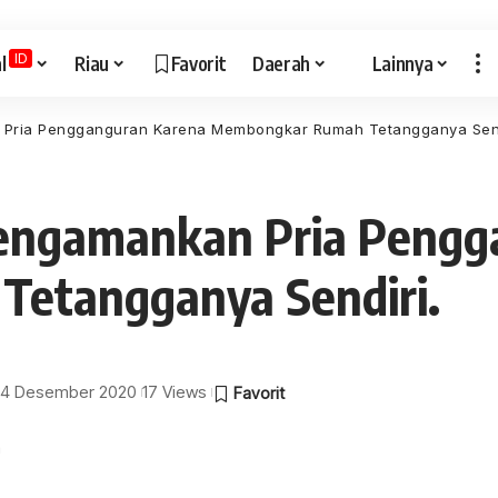
ID
l
Riau
Favorit
Daerah
Lainnya
 Pria Pengganguran Karena Membongkar Rumah Tetangganya Send
Mengamankan Pria Pengg
etangganya Sendiri.
: 14 Desember 2020
17 Views
a