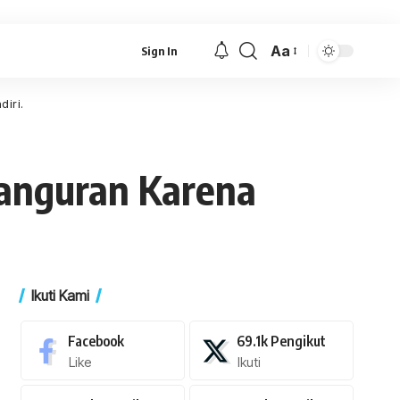
Aa
Sign In
Font
Resizer
iri.
anguran Karena
Ikuti Kami
Facebook
69.1k
Pengikut
Like
Ikuti