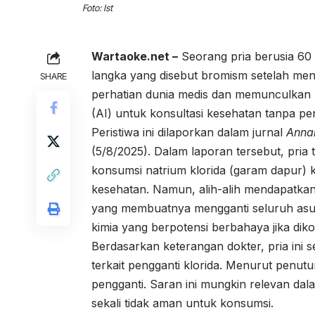
Foto: Ist
Wartaoke.net –
Seorang pria berusia 60
langka yang disebut bromism setelah mengi
SHARE
perhatian dunia medis dan memunculkan 
(AI) untuk konsultasi kesehatan tanpa p
Peristiwa ini dilaporkan dalam
jurnal
Annal
(5/8/2025). Dalam laporan tersebut, pri
konsumsi natrium klorida (garam dapur) 
kesehatan. Namun, alih-alih mendapatkan
yang membuatnya mengganti seluruh as
kimia yang berpotensi berbahaya jika dik
Berdasarkan keterangan dokter, pria in
terkait pengganti klorida. Menurut penu
pengganti. Saran ini mungkin relevan da
sekali tidak aman untuk konsumsi.