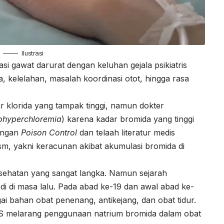
Ilustrasi
asi gawat darurat dengan keluhan gejala psikiatris
a, kelelahan, masalah koordinasi otot, hingga rasa
 klorida yang tampak tinggi, namun dokter
ohyperchloremia
) karena kadar bromida yang tinggi
dengan
Poison Control
dan telaah literatur medis
m, yakni keracunan akibat akumulasi bromida di
esehatan yang sangat langka. Namun sejarah
di di masa lalu. Pada abad ke-19 dan awal abad ke-
i bahan obat penenang, antikejang, dan obat tidur.
AS melarang penggunaan natrium bromida dalam obat