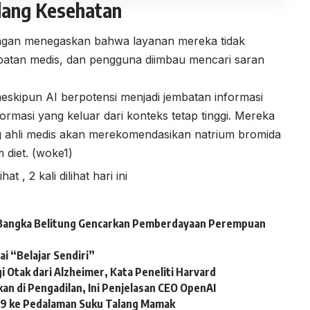
idang Kesehatan
engan menegaskan bahwa layanan mereka tidak
batan medis, dan pengguna diimbau mencari saran
eskipun AI berpotensi menjadi jembatan informasi
ormasi yang keluar dari konteks tetap tinggi. Mereka
g ahli medis akan merekomendasikan natrium bromida
 diet. (woke1)
lihat
, 2 kali dilihat hari ini
BI Bangka Belitung Gencarkan Pemberdayaan Perempuan
i “Belajar Sendiri”
i Otak dari Alzheimer, Kata Peneliti Harvard
n di Pengadilan, Ini Penjelasan CEO OpenAI
d 19 ke Pedalaman Suku Talang Mamak