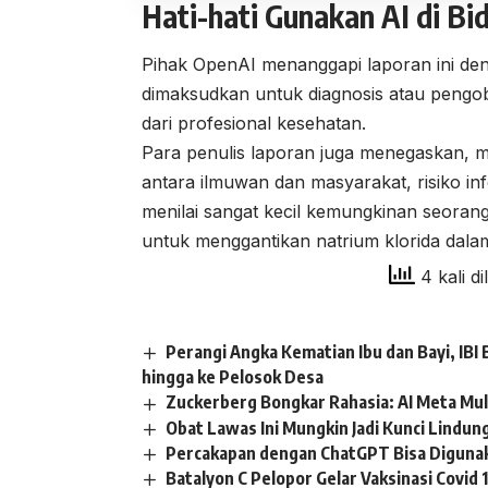
Hati-hati Gunakan AI di B
Pihak OpenAI menanggapi laporan ini d
dimaksudkan untuk diagnosis atau pengo
dari profesional kesehatan.
Para penulis laporan juga menegaskan, m
antara ilmuwan dan masyarakat, risiko inf
menilai sangat kecil kemungkinan seoran
untuk menggantikan natrium klorida dalam
4 kali di
Perangi Angka Kematian Ibu dan Bayi, I
hingga ke Pelosok Desa
Zuckerberg Bongkar Rahasia: AI Meta Mula
Obat Lawas Ini Mungkin Jadi Kunci Lindung
Percakapan dengan ChatGPT Bisa Digunaka
Batalyon C Pelopor Gelar Vaksinasi Covi