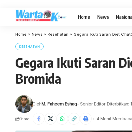
Home
News
Nasiona
Home
»
News
»
Kesehatan
»
Gegara Ikuti Saran Diet Chat
KESEHATAN
Gegara Ikuti Saran D
Bromida
Oleh
M. Faheem Eshaq
- Senior Editor
Diterbitkan:
4 Menit Membac
Share