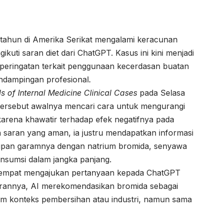
 tahun di Amerika Serikat mengalami keracunan
kuti saran diet dari
ChatGPT
. Kasus ini kini menjadi
peringatan terkait penggunaan kecerdasan buatan
endampingan profesional.
s of Internal Medicine Clinical Cases
pada Selasa
a tersebut awalnya mencari cara untuk mengurangi
karena khawatir terhadap efek negatifnya pada
 saran yang aman, ia justru mendapatkan informasi
upan garamnya dengan natrium bromida, senyawa
onsumsi dalam jangka panjang.
i sempat mengajukan pertanyaan kepada ChatGPT
turannya, AI merekomendasikan bromida sebagai
lam konteks pembersihan atau industri, namun sama