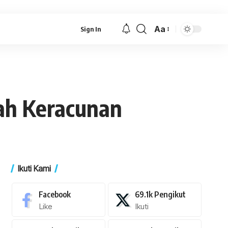
Aa
Sign In
Font
Resizer
lah Keracunan
Ikuti Kami
Facebook
69.1k
Pengikut
Like
Ikuti