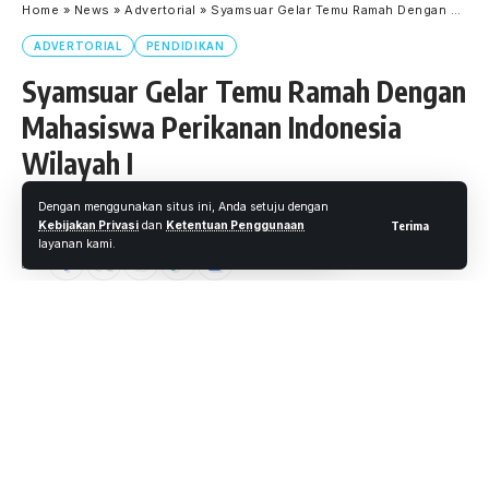
Home
»
News
»
Advertorial
»
Syamsuar Gelar Temu Ramah Dengan Mahasiswa Perikanan Indonesia Wilayah I
ADVERTORIAL
PENDIDIKAN
Syamsuar Gelar Temu Ramah Dengan
Mahasiswa Perikanan Indonesia
Wilayah I
Dengan menggunakan situs ini, Anda setuju dengan
Oleh
M. Faheem Eshaq
- Senior Editor
Diterbitkan: 29 Maret 2020
Kebijakan Privasi
dan
Ketentuan Penggunaan
Terima
22 Views
layanan kami.
2 Menit Membaca
Wartaoke.net,
Pekanbaru
-Dalam rangka pelaksanaan
kegiatan kepemimpinan Mahasiswa, Gubernur Riau
Syamsuar, menggelar temu ramah bersama Mahasiswa
Perikanan Indonesia Wilayah Sumatera di Gedung Daerah