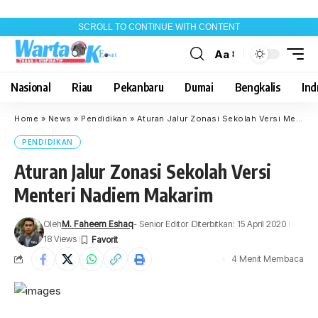
SCROLL TO CONTINUE WITH CONTENT
Aa
Font
Resizer
Nasional
Riau
Pekanbaru
Dumai
Bengkalis
Indr
Home
»
News
»
Pendidikan
»
Aturan Jalur Zonasi Sekolah Versi Menteri Nadiem Makarim
PENDIDIKAN
Aturan Jalur Zonasi Sekolah Versi
Menteri Nadiem Makarim
Oleh
M. Faheem Eshaq
- Senior Editor
Diterbitkan: 15 April 2020
18 Views
4 Menit Membaca