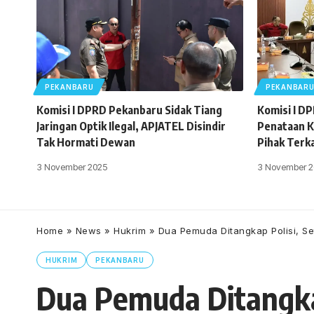
PEKANBARU
PEKANBAR
Komisi I DPRD Pekanbaru Sidak Tiang
Komisi I D
Jaringan Optik Ilegal, APJATEL Disindir
Penataan K
Tak Hormati Dewan
Pihak Terk
3 November 2025
3 November 2
Home
»
News
»
Hukrim
»
Dua Pemuda Ditangkap Polisi, S
HUKRIM
PEKANBARU
Dua Pemuda Ditangkap