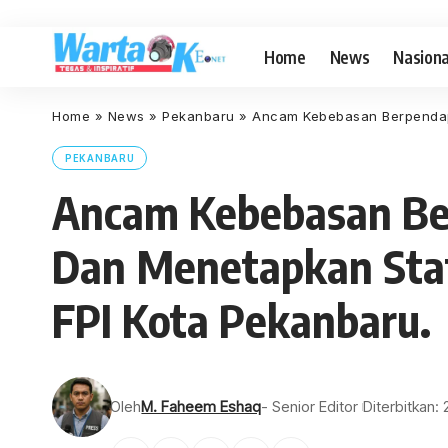
Home
News
Nasiona
Home
»
News
»
Pekanbaru
»
Ancam Kebebasan Berpendapa
PEKANBARU
Ancam Kebebasan Ber
Dan Menetapkan Sta
FPI Kota Pekanbaru.
Oleh
M. Faheem Eshaq
- Senior Editor
Diterbitkan