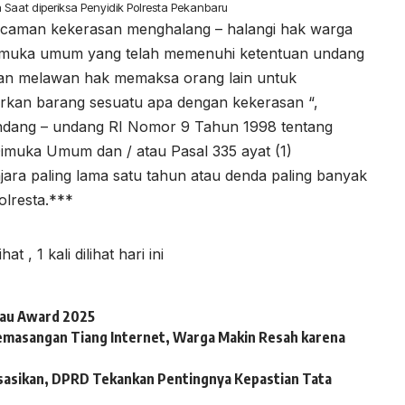
Saat diperiksa Penyidik Polresta Pekanbaru
ncaman kekerasan menghalang – halangi hak warga
imuka umum yang telah memenuhi ketentuan undang
ngan melawan hak memaksa orang lain untuk
rkan barang sesuatu apa dengan kekerasan “,
ndang – undang RI Nomor 9 Tahun 1998 tentang
uka Umum dan / atau Pasal 335 ayat (1)
ra paling lama satu tahun atau denda paling banyak
olresta.***
lihat
, 1 kali dilihat hari ini
iau Award 2025
emasangan Tiang Internet, Warga Makin Resah karena
sasikan, DPRD Tekankan Pentingnya Kepastian Tata