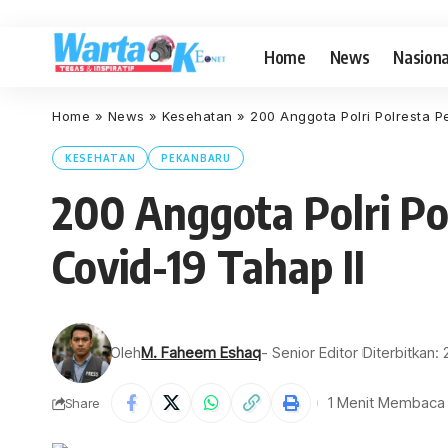
Home
News
Nasiona
Home
»
News
»
Kesehatan
»
200 Anggota Polri Polresta 
KESEHATAN
PEKANBARU
200 Anggota Polri P
Covid-19 Tahap II
Oleh
M. Faheem Eshaq
- Senior Editor
Diterbitkan:
1 Menit Membaca
Share