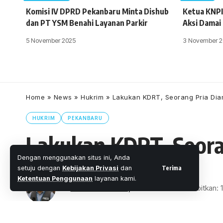
Komisi IV DPRD Pekanbaru Minta Dishub
Ketua KNPI
dan PT YSM Benahi Layanan Parkir
Aksi Damai
5 November 2025
3 November 2
Home
»
News
»
Hukrim
»
Lakukan KDRT, Seorang Pria Di
HUKRIM
PEKANBARU
Lakukan KDRT, Seora
Dengan menggunakan situs ini, Anda
Terima
setuju dengan
Kebijakan Privasi
dan
Ketentuan Penggunaan
layanan kami.
Oleh
M. Faheem Eshaq
- Senior Editor
Diterbitkan:
4 Menit Membac
Share