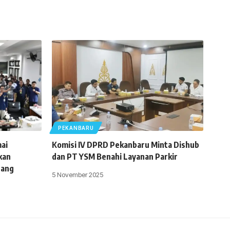
PEKANBARU
ai
Komisi IV DPRD Pekanbaru Minta Dishub
kan
dan PT YSM Benahi Layanan Parkir
uang
5 November 2025