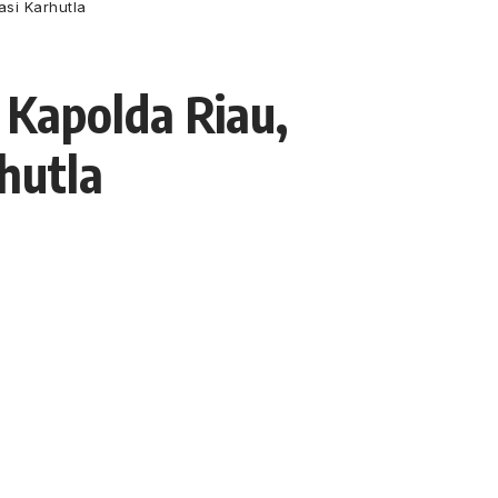
si Karhutla
Kapolda Riau,
hutla
- Advertisement -