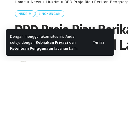
Home
»
News
»
Hukrim
»
DPD Projo Riau Berikan Penghar
HUKRIM
LINGKUNGAN
DPD Projo Riau Beri
Dengan menggunakan situs ini, Anda
Aplikasi Dashboard L
Terima
setuju dengan
Kebijakan Privasi
dan
Ketentuan Penggunaan
layanan kami.
Oleh
M. Faheem Eshaq
- Senior Editor
Diterbitkan:
3 Menit Membac
Share
PEKANBARU.WARTAOKE.NET
DPD Projo Riau berikan penghargaan kepa
SHARE