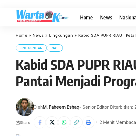
Home
News
Nasiona
Home
»
News
»
Lingkungan
»
Kabid SDA PUPR RIAU : Ket
LINGKUNGAN
RIAU
Kabid SDA PUPR RIA
Pantai Menjadi Pro
Oleh
M. Faheem Eshaq
- Senior Editor
Diterbitkan:
2 Menit Membaca
Share