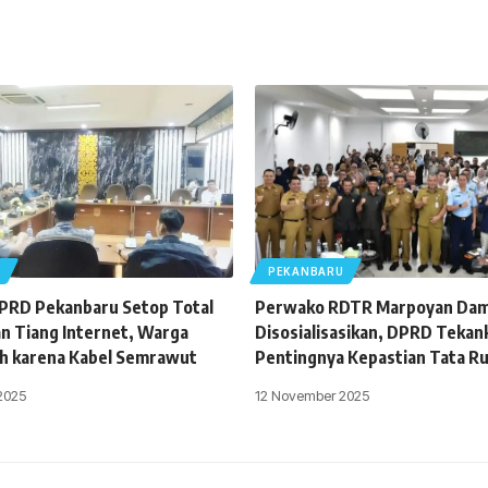
U
PEKANBARU
DPRD Pekanbaru Setop Total
Perwako RDTR Marpoyan Dam
 Tiang Internet, Warga
Disosialisasikan, DPRD Tekan
h karena Kabel Semrawut
Pentingnya Kepastian Tata R
2025
12 November 2025