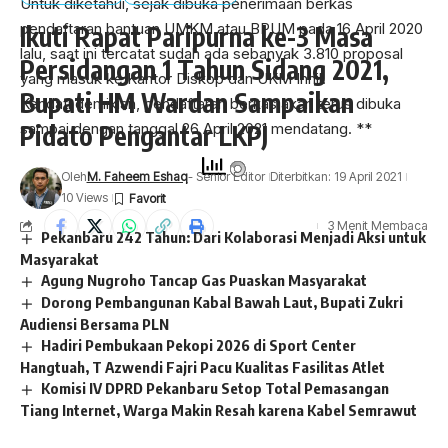
Untuk diketahui, sejak dibuka penerimaan berkas
pendaftaran bantuan UMKM atau BPUM pada 16 April 2020
Ikuti Rapat Paripurna ke-3 Masa
lalu, saat ini tercatat sudah ada sebanyak 3.810 proposal
Persidangan 1 Tahun Sidang 2021,
yang masuk ke Kantor Diskop dan UKM Inhil.
Bupati HM Wardan Sampaikan
Kendati demikian, pendaftaran berkas akan terus dibuka
sampai dengan tanggal 26 April 2021 mendatang. **
Pidato Pengantar LKPJ
Oleh
M. Faheem Eshaq
- Senior Editor
Diterbitkan: 19 April 2021
10 Views
3 Menit Membaca
Pekanbaru 242 Tahun: Dari Kolaborasi Menjadi Aksi untuk
Masyarakat
Agung Nugroho Tancap Gas Puaskan Masyarakat
Dorong Pembangunan Kabal Bawah Laut, Bupati Zukri
Audiensi Bersama PLN
INHIL,WARTAOKE.NET –
Dewan Perwakilan Rakyat
Hadiri Pembukaan Pekopi 2026 di Sport Center
Daerah (DPRD) kabupaten indragiri hilir menggelar rapat
Hangtuah, T Azwendi Fajri Pacu Kualitas Fasilitas Atlet
paripurna ke-3 masa persidangan 1 tahun sidang 2021 yang
Komisi IV DPRD Pekanbaru Setop Total Pemasangan
langsung di pimpin ketua DPRD DR.H.Ferriyandi ST MM dan
Tiang Internet, Warga Makin Resah karena Kabel Semrawut
di dampingi wakil ketua edy gunawan,H.maryanto dan andi