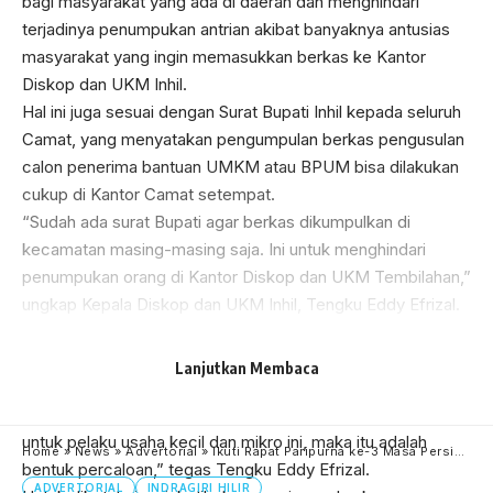
bagi masyarakat yang ada di daerah dan menghindari
terjadinya penumpukan antrian akibat banyaknya antusias
masyarakat yang ingin memasukkan berkas ke Kantor
Diskop dan UKM Inhil.
Hal ini juga sesuai dengan Surat Bupati Inhil kepada seluruh
Camat, yang menyatakan pengumpulan berkas pengusulan
calon penerima bantuan UMKM atau BPUM bisa dilakukan
cukup di Kantor Camat setempat.
“Sudah ada surat Bupati agar berkas dikumpulkan di
kecamatan masing-masing saja. Ini untuk menghindari
penumpukan orang di Kantor Diskop dan UKM Tembilahan,”
ungkap Kepala Diskop dan UKM Inhil, Tengku Eddy Efrizal.
Walaupun proses pendaftaran dilakukan di kecamatan,
namun pelayanan yang diberikan kepada masyarakat tetap
Lanjutkan Membaca
gratis dan tidak dipungut biaya sepeserpun.
Jadi, jika ada oknum yang mencari keuntungan dari bantuan
untuk pelaku usaha kecil dan mikro ini, maka itu adalah
Home
»
News
»
Advertorial
»
Ikuti Rapat Paripurna ke-3 Masa Persidangan 1 Tahun Sidang 2021, Bupati HM Wardan Sampaikan Pidato Pengantar LKPJ
bentuk percaloan,” tegas Tengku Eddy Efrizal.
ADVERTORIAL
INDRAGIRI HILIR