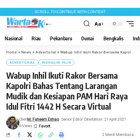
SCROLL TO CONTINUE WITH CONTENT
Aa
Font
Resizer
Nasional
Riau
Pekanbaru
Dumai
Bengkalis
Indr
Home
»
News
»
Advertorial
»
Wabup Inhil Ikuti Rakor Bersama Kapolri Bahas Tentang Larangan Mudik dan Kesiapan PAM Hari Raya Idul Fitri 1442 H Secara Virtual
ADVERTORIAL
INDRAGIRI HILIR
Wabup Inhil Ikuti Rakor Bersama
Kapolri Bahas Tentang Larangan
Mudik dan Kesiapan PAM Hari Raya
Idul Fitri 1442 H Secara Virtual
Oleh
M. Faheem Eshaq
- Senior Editor
Diterbitkan: 21 April 2021
9 Views
2 Menit Membaca