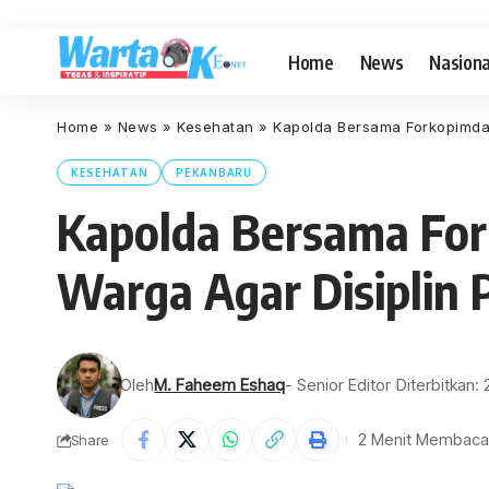
Home
News
Nasiona
Home
»
News
»
Kesehatan
»
Kapolda Bersama Forkopimda 
KESEHATAN
PEKANBARU
Kapolda Bersama For
Warga Agar Disiplin 
Oleh
M. Faheem Eshaq
- Senior Editor
Diterbitkan: 
2 Menit Membaca
Share