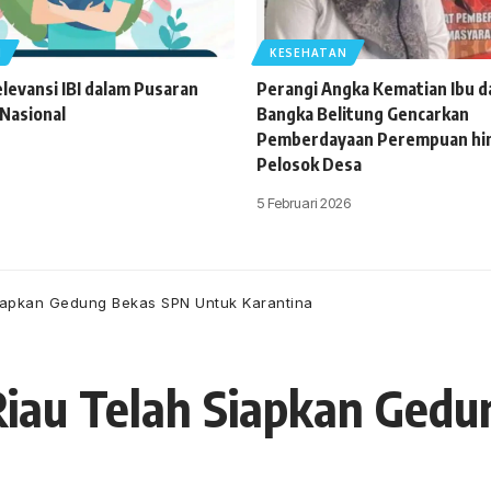
N
KESEHATAN
levansi IBI dalam Pusaran
Perangi Angka Kematian Ibu da
Nasional
Bangka Belitung Gencarkan
Pemberdayaan Perempuan hi
Pelosok Desa
5 Februari 2026
Siapkan Gedung Bekas SPN Untuk Karantina
Riau Telah Siapkan Ged