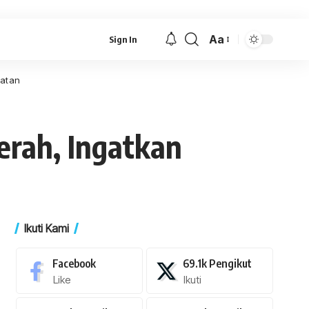
Aa
Sign In
Font
Resizer
hatan
rah, Ingatkan
Ikuti Kami
Facebook
69.1k
Pengikut
Like
Ikuti