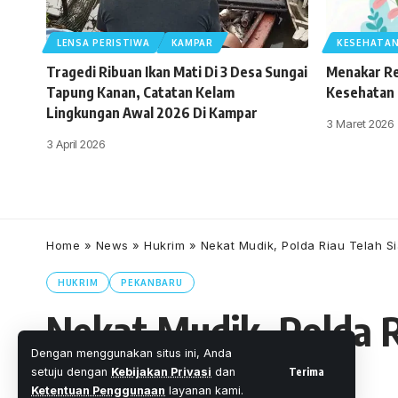
LENSA PERISTIWA
KAMPAR
KESEHATA
Tragedi Ribuan Ikan Mati Di 3 Desa Sungai
Menakar Re
Tapung Kanan, Catatan Kelam
Kesehatan 
Lingkungan Awal 2026 Di Kampar
3 Maret 2026
3 April 2026
Home
»
News
»
Hukrim
»
Nekat Mudik, Polda Riau Telah 
HUKRIM
PEKANBARU
Nekat Mudik, Polda 
Dengan menggunakan situs ini, Anda
Karantina
Terima
setuju dengan
Kebijakan Privasi
dan
Ketentuan Penggunaan
layanan kami.