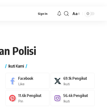
Aa
Sign In
Font
Resizer
n Polisi
Ikuti Kami
Facebook
69.1k
Pengikut
Like
Ikuti
11.6k
Pengikut
56.4k
Pengikut
Pin
Ikuti