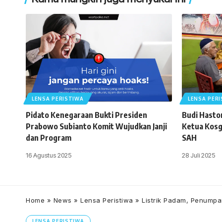
LENSA PERISTIWA
LENSA PER
Pidato Kenegaraan Bukti Presiden
Budi Haston
Prabowo Subianto Komit Wujudkan Janji
Ketua Kosg
dan Program
SAH
16 Agustus 2025
28 Juli 2025
Home
»
News
»
Lensa Peristiwa
»
Listrik Padam, Penump
LENSA PERISTIWA