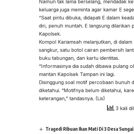
Namun tak lama berselang, mendadak kelu
keluarga juga meminta agar kamar E sege
“Saat pintu dibuka, didapati E dalam keada
diri, penuh muntah. E langsung dilarikan 
Kapolsek.
Kompol Kariamsah melanjutkan, di dalam 
sangkur, satu botol cairan pembersih lan
buku tabungan, dan kartu identitas.
“Informasinya dia sudah dibawa pulang o
mantan Kapolsek Tampan ini lagi.
Disinggung soal motif percobaan bunuh di
diketahui. “Motifnya belum diketahui, kare
keterangan,” tandasnya. (Lis)
3 kali di
Tragedi Ribuan Ikan Mati Di 3 Desa Sung