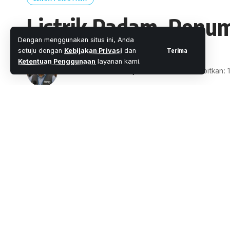
Listrik Padam, Penu
Dengan menggunakan situs ini, Anda
Terima
setuju dengan
Kebijakan Privasi
dan
Ketentuan Penggunaan
layanan kami.
Oleh
M. Faheem Eshaq
- Senior Editor
Diterbitkan: 
1 Menit Membaca
Share
Wartaoke.net,
Jakarta-
Menjelang pukul 
di Jakarta mati total. MRT yang sedang be
SHARE
stasiun bawah tanah.
Division Head Corporate Secretary PT
Jakarta mendeteksi pasokan listrik dari P
“Tim Operation Control Center (OCC) MRT