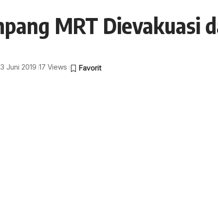
mpang MRT Dievakuasi 
13 Juni 2019
17 Views
12 siang hari ini, Minggu (4/8/2019) listrik
roperasi pun ikut terhenti dan dilakukan evakuasi di
 MRT Jakarta, Muhamad Kamaluddin menyebutkan MRT
LN terhenti mulai 11:50 WIB.
 mendeteksi 4 kereta ratangga terhenti diantara