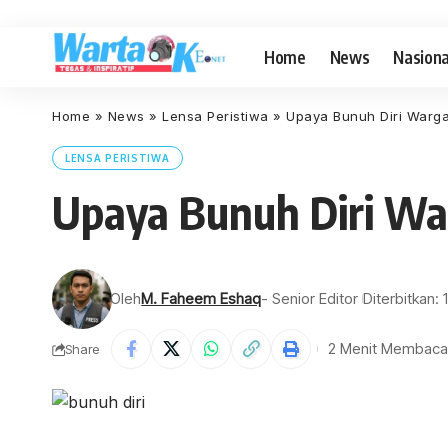
Home
News
Nasiona
Home
»
News
»
Lensa Peristiwa
»
Upaya Bunuh Diri Warga
LENSA PERISTIWA
Upaya Bunuh Diri Wa
Oleh
M. Faheem Eshaq
- Senior Editor
Diterbitkan: 
2 Menit Membaca
Share