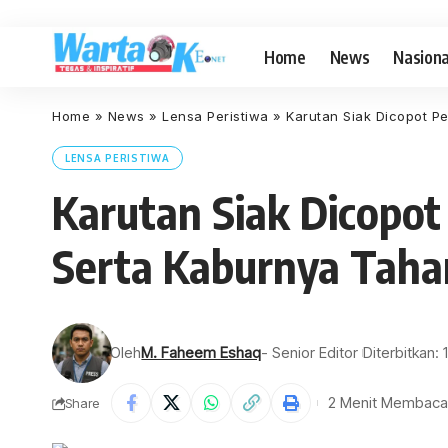
Home
News
Nasiona
Home
»
News
»
Lensa Peristiwa
»
Karutan Siak Dicopot P
LENSA PERISTIWA
Karutan Siak Dicopot
Serta Kaburnya Taha
Oleh
M. Faheem Eshaq
- Senior Editor
Diterbitkan: 
2 Menit Membaca
Share