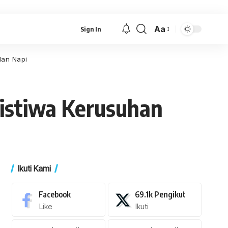
Aa
Sign In
Font
Resizer
dan Napi
ristiwa Kerusuhan
Ikuti Kami
Facebook
69.1k
Pengikut
Like
Ikuti