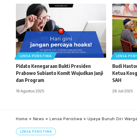
LENSA PERISTIWA
LENSA PER
Pidato Kenegaraan Bukti Presiden
Budi Haston
Prabowo Subianto Komit Wujudkan Janji
Ketua Kosg
dan Program
SAH
16 Agustus 2025
28 Juli 2025
Home
»
News
»
Lensa Peristiwa
»
Upaya Bunuh Diri Warga
LENSA PERISTIWA