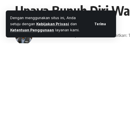
Upaya Bunuh Diri Wa
Dengan menggunakan situs ini, Anda
Terima
setuju dengan
Kebijakan Privasi
dan
Ketentuan Penggunaan
layanan kami.
Oleh
M. Faheem Eshaq
- Senior Editor
Diterbitkan: 
2 Menit Membaca
Share
Wartaoke.net, Pekanbaru-
Seorang lelak
Padang Terubuk, Kecamatan Senapelan,
SHARE
diri, Rabu (12/6/2019) kemarin.
Aksi nekatnya itu dilakukan E di dalam se
Kelurahan Kampung Dalam, Kecamatan S
Dia ditemukan tak sadarkan diri di dalam k