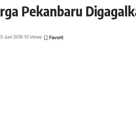
rga Pekanbaru Digagalka
13 Juni 2019
13 Views
i berinisial E (25), warga Jalan Nenas, Kelurahan
 Kota Pekanbaru diduga melakukan percobaan bunuh
buah kamar di Hotel Rainbow di Jalan Khadijah Ali,
enapelan, Pekanbaru.
amar hotel. Posisinya tergeletak di atas tempat tidur