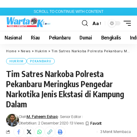
SCROLL TO CONTINUE WITH CONTENT
Aa
Font
Resizer
Nasional
Riau
Pekanbaru
Dumai
Bengkalis
Indr
Home
»
News
»
Hukrim
»
Tim Satres Narkoba Polresta Pekanbaru Meringkus Pengedar Narkotika Jenis Ekstasi di Kampung Dalam
HUKRIM
PEKANBARU
Tim Satres Narkoba Polresta
Pekanbaru Meringkus Pengedar
Narkotika Jenis Ekstasi di Kampung
Dalam
Oleh
M. Faheem Eshaq
- Senior Editor
Diterbitkan: 2 Desember 2020
13 Views
3 Menit Membaca