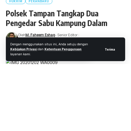
HUKRIM
PEKANBARU
Polsek Tampan Tangkap Dua
Pengedar Sabu Kampung Dalam
Oleh
M. Faheem Eshaq
- Senior Editor
Diterbitkan: 2 Desember 2020
15 Views
Dengan menggunakan situs ini, Anda setuju dengan
4 Menit Membaca
Kebijakan Privasi
dan
Ketentuan Penggunaan
Terima
layanan kami.
Pekanbaru.wartaoke.net
Tim Opsnal Polsek Tampan Polresta Pekanbaru, berhasil
menggulung dua tersangka penyalahgunaan Narkotika jenis
shabu di Jalan Khadijah Ali atau Kampung Dalam Kelurahan
Sago Kecamatan Senapelan Kota Pekanbaru, Senin 30
November 2020 dini hari.
Kedua tersangka diketahui berinisial RS alias Roza (37),