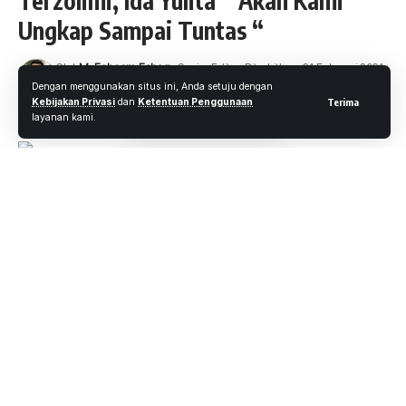
Terzolimi, Ida Yulita ” Akan Kami
Ungkap Sampai Tuntas “
Oleh
M. Faheem Eshaq
- Senior Editor
Diterbitkan: 21 Februari 2021
15 Views
Dengan menggunakan situs ini, Anda setuju dengan
Kebijakan Privasi
dan
Ketentuan Penggunaan
Terima
5 Menit Membaca
layanan kami.
PEKANBARU.WARTAOKE.NET
Polemik terkait pengelolahan parkir yang dimenangkan oleh
PT. DATAMA sebagai Pihak ketiga menjadi perbincangan
hangat dimasyarakat terkhusus di kota Pekanbaru. mulai
dari anggota DPRD kota Pekanbaru sampai para pekerja
Juru parkir (Jukir) itu sendiri. Mulai dari aktor di belakang ini,
dan siapa yang memback up serta background dari
Perusahan PT. DATAMA itu sendiri seperti apa.
Untuk itu, atas gejolak yang saat ini terjadi di tengah –