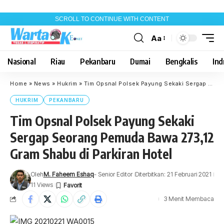
SCROLL TO CONTINUE WITH CONTENT
Aa
Font
Resizer
Nasional
Riau
Pekanbaru
Dumai
Bengkalis
Indr
Home
»
News
»
Hukrim
»
Tim Opsnal Polsek Payung Sekaki Sergap Seorang Pemuda Bawa 273,12 Gram Shabu di Parkiran Hotel
HUKRIM
PEKANBARU
Tim Opsnal Polsek Payung Sekaki
Sergap Seorang Pemuda Bawa 273,12
Gram Shabu di Parkiran Hotel
Oleh
M. Faheem Eshaq
- Senior Editor
Diterbitkan: 21 Februari 2021
11 Views
3 Menit Membaca