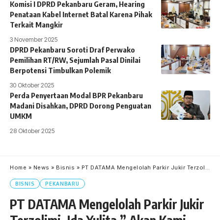
Komisi I DPRD Pekanbaru Geram, Hearing
Penataan Kabel Internet Batal Karena Pihak
Terkait Mangkir
3 November 2025
DPRD Pekanbaru Soroti Draf Perwako
Pemilihan RT/RW, Sejumlah Pasal Dinilai
Berpotensi Timbulkan Polemik
30 Oktober 2025
Perda Penyertaan Modal BPR Pekanbaru
Madani Disahkan, DPRD Dorong Penguatan
UMKM
28 Oktober 2025
Home
»
News
»
Bisnis
»
PT DATAMA Mengelolah Parkir Jukir Terzolimi, Ida Yulita ” Akan Kami Ungkap Sampai Tuntas “
BISNIS
PEKANBARU
PT DATAMA Mengelolah Parkir Jukir