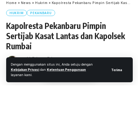
Home
»
News
»
Hukrim
»
Kapolresta Pekanbaru Pimpin Sertijab Kasat Lantas dan Kapolsek Rumbai
HUKRIM
PEKANBARU
Kapolresta Pekanbaru Pimpin
Sertijab Kasat Lantas dan Kapolsek
Rumbai
Oleh
M. Faheem Eshaq
- Senior Editor
Diterbitkan: 3 Maret 2021
Dengan menggunakan situs ini, Anda setuju dengan
19 Views
Kebijakan Privasi
dan
Ketentuan Penggunaan
Terima
6 Menit Membaca
layanan kami.
PEKANBARU.WARTAOKE.NET
Polresta Pekanbaru laksanakan upacara serah terima
Jabatan Kasat Lantas dan Kapolsek Rumbai diruang zapin
Polresta Pekanbaru, Rabu pagi 03 /3/ 2021.
Upacara Sertijab ini dipimpin langsung oleh Kapolresta