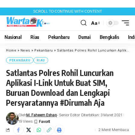
SCROLL TO CONTINUE WITH CONTENT
Aa
Font
Resizer
Nasional
Riau
Pekanbaru
Dumai
Bengkalis
Indr
Home
»
News
»
Pekanbaru
»
Satlantas Polres Rohil Luncurkan Aplikasi I-Link Untuk Buat SIM, Buruan Download dan Lengkapi Persyaratannya #Dirumah Aja
PEKANBARU
RIAU
Satlantas Polres Rohil Luncurkan
Aplikasi I-Link Untuk Buat SIM,
Buruan Download dan Lengkapi
Persyaratannya #Dirumah Aja
Oleh
M. Faheem Eshaq
- Senior Editor
Diterbitkan: 3 Maret 2021
19 Views
2 Menit Membaca