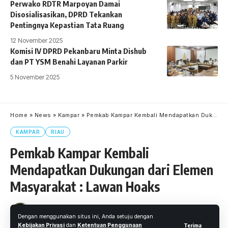
Perwako RDTR Marpoyan Damai
Disosialisasikan, DPRD Tekankan
Pentingnya Kepastian Tata Ruang
12 November 2025
Komisi IV DPRD Pekanbaru Minta Dishub
dan PT YSM Benahi Layanan Parkir
5 November 2025
Home
»
News
»
Kampar
»
Pemkab Kampar Kembali Mendapatkan Dukungan dari Elemen Masyarakat : Lawan Hoaks
KAMPAR
RIAU
Pemkab Kampar Kembali
Mendapatkan Dukungan dari Elemen
Masyarakat : Lawan Hoaks
Oleh
M. Faheem Eshaq
- Senior Editor
Diterbitkan: 3 Februari 2022
Dengan menggunakan situs ini, Anda setuju dengan
19 Views
Kebijakan Privasi
dan
Ketentuan Penggunaan
Terima