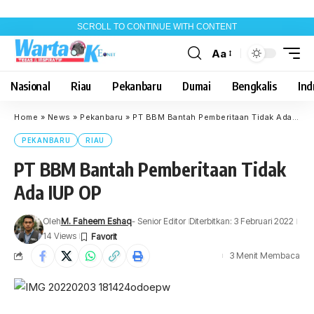
SCROLL TO CONTINUE WITH CONTENT
Aa
Font
Resizer
Nasional
Riau
Pekanbaru
Dumai
Bengkalis
Indr
Home
»
News
»
Pekanbaru
»
PT BBM Bantah Pemberitaan Tidak Ada IUP OP
PEKANBARU
RIAU
PT BBM Bantah Pemberitaan Tidak
Ada IUP OP
Oleh
M. Faheem Eshaq
- Senior Editor
Diterbitkan: 3 Februari 2022
14 Views
3 Menit Membaca