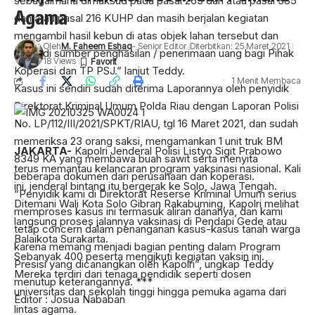
sebagaimana dimaksud pada pasal 263 dan atau pasal 385
Agama
dan atau pasal 216 KUHP dan masih berjalan kegiatan
mengambil hasil kebun di atas objek lahan tersebut dan
Oleh
M. Faheem Eshaq
- Senior Editor
Diterbitkan: 25 Maret 2021
menjadi sumber penghasilan / penerimaan uang bagi Pihak
18 Views
Koperasi dan TP PSJ.” lanjut Teddy.
1 Menit Membaca
Kasus ini sendiri sudah diterima Laporannya oleh penyidik
Direktorat Kriminal Umum Polda Riau dengan Laporan Polisi
No. LP/112/III/2021/SPKT/RIAU, tgl 16 Maret 2021, dan sudah
memeriksa 23 orang saksi, mengamankan 1 unit truk BM
JAKARTA-
Kapolri Jenderal Polisi Listyo Sigit Prabowo
8349 KA yang membawa buah sawit serta menyita
terus memantau kelancaran program vaksinasi nasional. Kali
beberapa dokumen dari perusahaan dan koperasi.
ini, jenderal bintang itu bergerak ke Solo, Jawa Tengah.
“Penyidik kami di Direktorat Reserse Kriminal Umum serius
Ditemani Wali Kota Solo Gibran Rakabuming, Kapolri melihat
memproses kasus ini termasuk aliran dananya, dan kami
langsung proses jalannya vaksinasi di Pendapi Gede atau
tetap concern dalam penanganan kasus-kasus tanah warga
Balaikota Surakarta.
karena memang menjadi bagian penting dalam Program
Sebanyak 400 peserta mengikuti kegiatan vaksin ini.
Presisi yang dicanangkan oleh Kapolri”, ungkap Teddy
Mereka terdiri dari tenaga pendidik seperti dosen
menutup keterangannya. ***
universitas dan sekolah tinggi hingga pemuka agama dari
Editor : Josua Nababan
lintas agama.