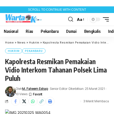
SCROLL TO CONTINUE WITH CONTENT
Aa
Font
Resizer
Nasional
Riau
Pekanbaru
Dumai
Bengkalis
Indr
Home
»
News
»
Hukrim
»
Kapolresta Resmikan Pemakaian Vidio Interkom Tahanan Polsek Lima Puluh
HUKRIM
PEKANBARU
Kapolresta Resmikan Pemakaian
Vidio Interkom Tahanan Polsek Lima
Puluh
Oleh
M. Faheem Eshaq
- Senior Editor
Diterbitkan: 25 Maret 2021
10 Views
3 Menit Membaca