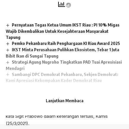
Pernyataan Tegas Ketua Umum IKST Riau : PI 10% Migas
Wajib Dikembalikan Untuk Kesejahteraan Masyarakat
Tapung
Pemko Pekanbaru Raih Penghargaan KI Riau Award 2025
IKST Minta Perusahaan Pulihkan Ekosistem, Tebar 1 Juta
Bibit Ikan di Sungai Tapung
Strategi Agung Nugroho Tingkatkan PAD Tuai Apresisiasi
Mendagri
Sambangi DPC Demokrat Pekanbaru, Sekjen Demokrat:
Kami Apresiasi Kekompakan Kader Demokrat Riau
“Rata-rata semuanya antusias dalam pelaksanaan
Lanjutkan Membaca
vaksinasi. Diharapkan program nasional ini semakin lancar
sehingga dalam membentuk masyarakat kebal Covid-19 ”
kata Sigit Prabowo dalam keterangan tertulis, Kamis
(25/3/2021).