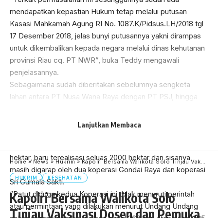
mendapatkan kepastian Hukum tetap melalui putusan
Kasasi Mahkamah Agung RI No. 1087.K/Pidsus.LH/2018 tgl
17 Desember 2018, jelas bunyi putusannya yakni dirampas
untuk dikembalikan kepada negara melalui dinas kehutanan
provinsi Riau cq. PT NWR”, buka Teddy mengawali
penjelasannya.
Sebagaimana sudah diberitakan sebelumnya sengketa
lahan antara PT Nusa Wana Raya dengan PT PSJ, hingga
terbit putusan yang menyatakan bahwa PT PSJ harus
mengembalikan kepada negara dan membayar sejumlah
Lanjutkan Membaca
denda karena lahan tersebut merupakan kawasan hutan.
Eksekusi terhadap putusan diatas lahan seluas 3.323
hektar, baru terealisasi seluas 2000 hektar dan sisanya
Home
»
News
»
Hukrim
»
Kapolri Bersama Walikota Solo Tinjau Vaksinasi Dosen dan Pemuka Agama
masih digarap oleh dua koperasi Gondai Raya dan koperasi
HUKRIM
KESEHATAN
Sri Gumala Sakti.
“Patut diduga kedua Koperasi ini tidak menuruti perintah
Kapolri Bersama Walikota Solo
atau permintaan yang dilakukan menurut Undang Undang
Tinjau Vaksinasi Dosen dan Pemuka