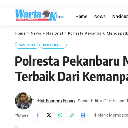
Home
News
Nasiona
Home
»
News
»
Nasional
»
Polresta Pekanbaru Mendapatk
NASIONAL
PEKANBARU
Polresta Pekanbaru 
Terbaik Dari Keman
Oleh
M. Faheem Eshaq
- Senior Editor
Diterbitkan: 
4 Menit Membac
Share