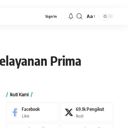
Aa
Sign In
Font
Resizer
elayanan Prima
Ikuti Kami
Facebook
69.1k
Pengikut
Like
Ikuti