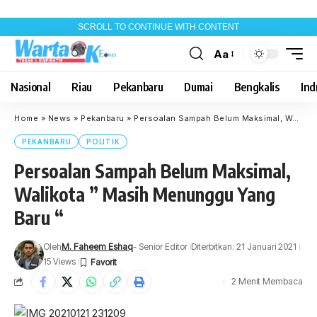
SCROLL TO CONTINUE WITH CONTENT
Aa
Font
Resizer
Nasional
Riau
Pekanbaru
Dumai
Bengkalis
Indr
Home
»
News
»
Pekanbaru
»
Persoalan Sampah Belum Maksimal, Walikota ” Masih Menunggu Yang Baru “
PEKANBARU
POLITIK
Persoalan Sampah Belum Maksimal,
Walikota ” Masih Menunggu Yang
Baru “
Oleh
M. Faheem Eshaq
- Senior Editor
Diterbitkan: 21 Januari 2021
15 Views
2 Menit Membaca