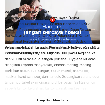
Kelurahan. Bencah Lesung, Kecamatan. Tenayan Raya Kota
Pekanbaru.Rabu, (20/01/2021)
Selain pengukuhan tim pokja kelurahan, PT CPI dan YKMI
juga menyerahkan secara simbolis 800 paket hygiene kit
dan 20 unit sarana cuci tangan portabel. Hygiene kit akan
dibagikan kepada masyarakat, dimana masing-masing
berisikan sabun cuci tangan, sabun mandi, shampoo,
masker, hand sanitizer, dan handuk. Sedangkan sarana cuci
tangan portabel akan dipasang di berbagai fasilitas umum,
seperti kantor kelurahan, kantor camat, puskesmas,
Ketua DPC K SPSI Kota Pekanbaru, Imelda Samsi, SE Menyerahkan
sekolah, atau rumah ibadah.
Bendera Pataka Kepada Ketua Korwil K SPSI Tenayan Raya yang dilantik,
Saputra , disaksikan oleh Kapolsek dan Camat Tenayan Raya. Rabu,
Lanjutkan Membaca
(20/01/2021)