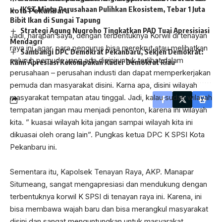
masyarakat tempatan atau tinggal. Jadi, kalau sudah wilayah
IKST Minta Perusahaan Pulihkan Ekosistem, Tebar 1 Juta
tempatan jangan mau menjadi penonton, karena ini wilayah
Bibit Ikan di Sungai Tapung
kita. ” kuasai wilayah kita jangan sampai wilayah kita ini
Strategi Agung Nugroho Tingkatkan PAD Tuai Apresisiasi
dikuasai oleh orang lain”. Pungkas ketua DPC K SPSI Kota
Mendagri
Sambangi DPC Demokrat Pekanbaru, Sekjen Demokrat:
Pekanbaru ini.
Kami Apresiasi Kekompakan Kader Demokrat Riau
Sementara itu, Kapolsek Tenayan Raya, AKP. Manapar
Situmeang, sangat mengapresiasi dan mendukung dengan
terbentuknya korwil K SPSI di tenayan raya ini. Karena, ini
bisa membawa wajah baru dan bisa merangkul masyarakat
disini dan sangat menguntungkan untuk masyarakat.
Karena, dari masyarakat yang tidak mempunyai pekerjaan
bisa mendapatkan pekerjaan, dan dari masyarakat yang
tidak mempunyai skill jadi mempunyai skill. Ucap Kapolsek
Tenayan Raya ini