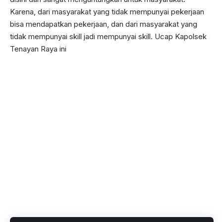
” Jadi, pihak kepolisian dalam hal ini, Polsek Tenayan
Raya akan bersinergitas kedepannya dengan ketua
dan pengurus yang dilantik menjadi korwil K SPSI
Tenayan Raya pada hari ini. Seiring berjalannya waktu
,pasti ini akan saling tarik menarik dalam hal yang
positif. artinya, saling membutuhkan antara
pengusaha dan pekerja, supaya roda ekonomi
berjalan seperti yang disampaikan bapak Presiden