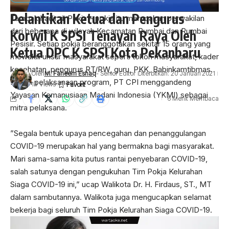
Pelantikan Ketua dan Pengurus
Tampak hadir di Pokja – pokja itu merupakan perwakilan
dari beberapa di wilayah Kecamatan Rumbai dan Rumbai
Korwil K SPSI Tenayan Raya Oleh
Pesisir. Setiap pokja beranggotakan sekitar 15 orang yang
Ketua DPC K SPSI Kota Pekanbaru
mewakili unsur masyarakat seperti tokoh masyarakat, kader
kesehatan, pengurus RT/RW, guru, PKK, Babinkamtibmas.
Oleh
M. Faheem Eshaq
- Senior Editor
Diterbitkan: 20 Januari 2021
Dalam pelaksanaan program, PT CPI menggandeng
14 Views
Yayasan Kemanusiaan Madani Indonesia (YKMI) sebagai
6 Menit Membaca
mitra pelaksana.
”Segala bentuk upaya pencegahan dan penanggulangan
COVID-19 merupakan hal yang bermakna bagi masyarakat.
Pekanbaru.wartaoke.net
Mari sama-sama kita putus rantai penyebaran COVID-19,
Ketua dan Pengurus Kordinator Wilayah (Korwil)
salah satunya dengan pengukuhan Tim Pokja Kelurahan
Konfederasi Serikat Pekerja Seluruh Indonesia (K SPSI )
Siaga COVID-19 ini,” ucap Walikota Dr. H. Firdaus, ST., MT
Tenayan Raya secara resmi dilantik oleh Ketua Dewan
dalam sambutannya. Walikota juga mengucapkan selamat
Perwakilan Cabang (DPC ) Kota Pekanbaru di Kantor
bekerja bagi seluruh Tim Pokja Kelurahan Siaga COVID-19.
Sekretariat Kordinator Wilayah K SPSI Jalan. Badak,