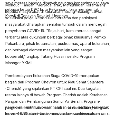
Mencuci Tangan, Menjaga jarak, Menghindari Keramaian)
kepada masyarakat di kelurahan masing-masing. Lewat
sosialisasi pokja, kepedulian bersama dan partisipasi
masyarakat diharapkan semakin tumbuh dalam mencegah
penyebaran COVID-19. ”Sejauh ini, kami merasa sangat
terbantu atas dukungan berbagai pihak khususnya Pemko
Pekanbaru, pihak kecamatan, puskesmas, aparat kelurahan,
dan berbagai elemen masyarakat lain yang sangat
kooperatif,” ungkap Tatang Husaini selaku Program
Kemudian, lanjutnya, besar harapan saya, dengan terbentuk
Manager YKMI.
korwil K SPSI disini, tidak menutup kemungkinan akan
menambah lagi korwil – korwil disetiap kecamatan yang ada
Pemberdayaan Kelurahan Siaga COVID-19 merupakan
di kota Pekanbaru. yang akan membuat organisasi KSPSI ini
bagian dari Program Chevron untuk Riau Sehat Sejahtera
menjadi besar dan merubah image dan penilaian sebagian
(Cherish) yang dijalankan PT CPI saat ini. Dua kegiatan
masyarakat, yang selama ini mengatakan, bahwa K SPSI ini
utama lainnya di bawah Program Cherish adalah Ketahanan
adalah organisasi preman. tambahnya
Pangan dan Pembangunan Sumur Air Bersih. Program-
program tersebut didesain untuk turut mendukung program
” Disini perlu saya sampaikan, bahwa SPSI bukanlah
pemerintah dalam menanggulangi dampak pandemi COVID-