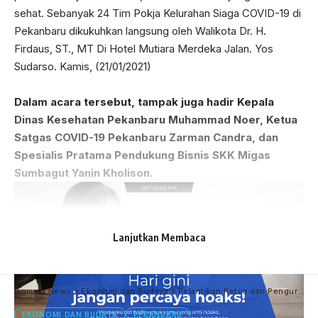
sehat. Sebanyak 24 Tim Pokja Kelurahan Siaga COVID-19 di
Pekanbaru dikukuhkan langsung oleh Walikota Dr. H.
Firdaus, ST., MT Di Hotel Mutiara Merdeka Jalan. Yos
Sudarso. Kamis, (21/01/2021)
Dalam acara tersebut, tampak juga hadir Kepala
Dinas Kesehatan Pekanbaru Muhammad Noer, Ketua
Satgas COVID-19 Pekanbaru Zarman Candra, dan
Spesialis Pratama Pendukung Bisnis SKK Migas
Sumbagut Yanin Kholison.
Lanjutkan Membaca
Home
»
News
»
Ekonomi dan Budaya
»
Pelantikan Ketua dan Pengurus Korwil K SPSI Tenayan Raya Oleh Ketua DPC K SPSI Kota Pekanbaru
EKONOMI DAN BUDAYA
PEKANBARU