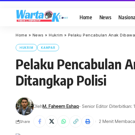
Home
News
Nasiona
Home
»
News
»
Hukrim
»
Pelaku Pencabulan Anak Dibawah
HUKRIM
KAMPAR
Pelaku Pencabulan A
Ditangkap Polisi
Oleh
M. Faheem Eshaq
- Senior Editor
Diterbitkan: 
2 Menit Membaca
Share