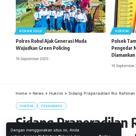
ROKAN HULU
HUKRIM
Polres Rohul Ajak Generasi Muda
Polsek Tam
Wujudkan Green Policing
Pengedar N
Diamankan
16 September 2025
16 September
Home
»
News
»
Hukrim
»
Sidang Praperadilan Rio Rahma
HUKRIM
PEKANBARU
Sidang Praperadilan 
Dengan menggunakan situs ini, Anda