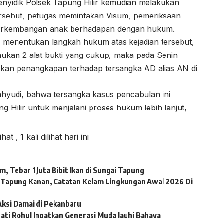
Penyidik Polsek Tapung Hilir kemudian melakukan
rsebut, petugas memintakan Visum, pemeriksaan
 perkembangan anak berhadapan dengan hukum.
uk menentukan langkah hukum atas kejadian tersebut,
mukan 2 alat bukti yang cukup, maka pada Senin
kukan penangkapan terhadap tersangka AD alias AN di
hyudi, bahwa tersangka kasus pencabulan ini
g Hilir untuk menjalani proses hukum lebih lanjut,
lihat
, 1 kali dilihat hari ini
, Tebar 1 Juta Bibit Ikan di Sungai Tapung
ai Tapung Kanan, Catatan Kelam Lingkungan Awal 2026 Di
Aksi Damai di Pekanbaru
ti Rohul Ingatkan Generasi Muda Jauhi Bahaya