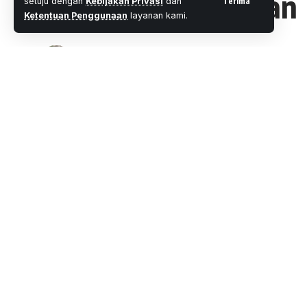
Mendengar Jawaban
Terima
setuju dengan
Kebijakan Privasi
dan
Ketentuan Penggunaan
layanan kami.
Oleh
M. Faheem Eshaq
- Senior Editor
Diterbitkan: 
8 Menit Membac
Share
PEKANBARU, WARTAOKE.NET
Majelis Hakim Pengadilan Negeri (PN) k
SHARE
yang dilayangkan oleh Pemohon atas na
Aswin, SH dan Rekan. Atas penundaan sida
(Dua) kali sidang ditunda oleh Majelis H
Sebelumnya pada Senin, (05/07/2021) J
Aswin, SH menyampaikan, Sidang hari ini