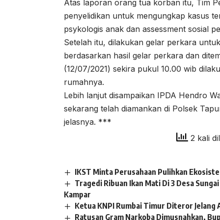
Atas laporan orang tua korban itu, Tim 
penyelidikan untuk mengungkap kasus te
psykologis anak dan assessment sosial
Setelah itu, dilakukan gelar perkara unt
berdasarkan hasil gelar perkara dan dite
(12/07/2021) sekira pukul 10.00 wib dila
rumahnya.
Lebih lanjut disampaikan IPDA Hendro Wa
sekarang telah diamankan di Polsek Tapun
jelasnya. ***
2 kali di
IKST Minta Perusahaan Pulihkan Ekosistem
Tragedi Ribuan Ikan Mati Di 3 Desa Sung
Kampar
Ketua KNPI Rumbai Timur Diteror Jelang 
Ratusan Gram Narkoba Dimusnahkan, Bupa