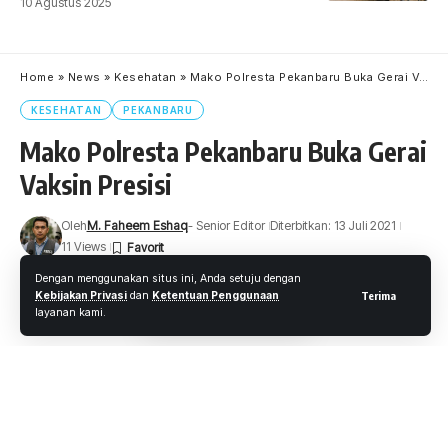
10 Agustus 2025
Home
»
News
»
Kesehatan
»
Mako Polresta Pekanbaru Buka Gerai Vaksin Presisi
KESEHATAN
PEKANBARU
Mako Polresta Pekanbaru Buka Gerai
Vaksin Presisi
Oleh
M. Faheem Eshaq
- Senior Editor
Diterbitkan: 13 Juli 2021
11 Views
2 Menit Membaca
Dengan menggunakan situs ini, Anda setuju dengan
Kebijakan Privasi
dan
Ketentuan Penggunaan
Terima
layanan kami.
PEKANBARU, WARTAOKE.NET
Dalam rangka program percepatan Vaksinasi, Polresta
Pekanbaru masifkan pergerakan dengan membuka Gerai