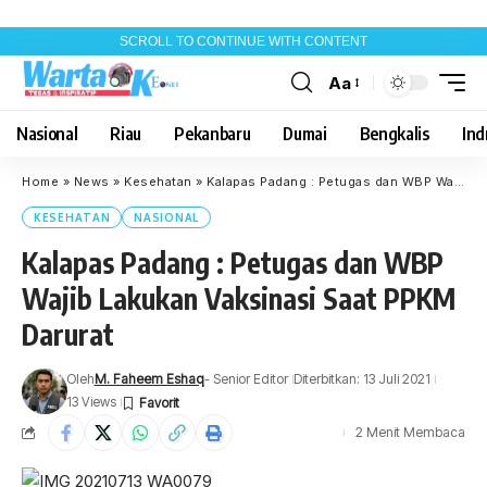
SCROLL TO CONTINUE WITH CONTENT
Aa
Font
Resizer
Nasional
Riau
Pekanbaru
Dumai
Bengkalis
Indr
Home
»
News
»
Kesehatan
»
Kalapas Padang : Petugas dan WBP Wajib Lakukan Vaksinasi Saat PPKM Darurat
KESEHATAN
NASIONAL
Kalapas Padang : Petugas dan WBP
Wajib Lakukan Vaksinasi Saat PPKM
Darurat
Oleh
M. Faheem Eshaq
- Senior Editor
Diterbitkan: 13 Juli 2021
13 Views
2 Menit Membaca