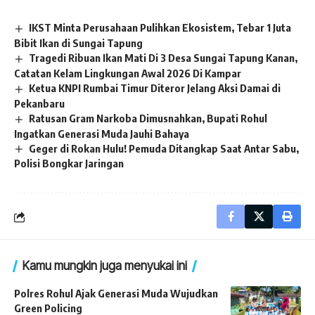
IKST Minta Perusahaan Pulihkan Ekosistem, Tebar 1 Juta
Bibit Ikan di Sungai Tapung
Tragedi Ribuan Ikan Mati Di 3 Desa Sungai Tapung Kanan,
Catatan Kelam Lingkungan Awal 2026 Di Kampar
Ketua KNPI Rumbai Timur Diteror Jelang Aksi Damai di
Pekanbaru
Ratusan Gram Narkoba Dimusnahkan, Bupati Rohul
Ingatkan Generasi Muda Jauhi Bahaya
Geger di Rokan Hulu! Pemuda Ditangkap Saat Antar Sabu,
Polisi Bongkar Jaringan
Kamu mungkin juga menyukai ini
Polres Rohul Ajak Generasi Muda Wujudkan
Green Policing