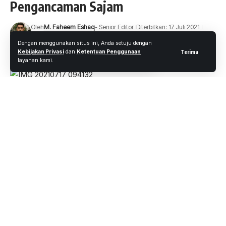
Pengancaman Sajam
Oleh
M. Faheem Eshaq
- Senior Editor
Diterbitkan: 17 Juli 2021
19 Views
Dengan menggunakan situs ini, Anda setuju dengan
2 Menit Membaca
Kebijakan Privasi
dan
Ketentuan Penggunaan
Terima
layanan kami.
KAMPAR, WARTAOKE.NET
Seorang pria di Kampar terpaksa diamankan Aparat
Kepolisian karena dilaporkan melakukan pengancaman atau
percobaan penganiayaan menggunakan senjata tajam
(Sajam) dengan sebilah parang, pelaku ditangkap pada
Jumat siang (16/07/2021) di Desa Pulau Sarak Kecamatan
Kampar.
Pelaku pengancaman yang diamankan Aparat Kepolisian ini
adalah IL (24) warga Dusun II Sikumbang Desa Pulau Sarak
Kecamatan Kampar, bersama pelaku juga diamankan