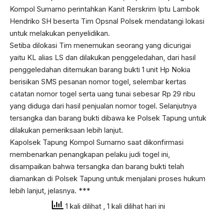
Kompol Sumarno perintahkan Kanit Rerskrim Iptu Lambok
Hendriko SH beserta Tim Opsnal Polsek mendatangi lokasi
untuk melakukan penyelidikan.
Setiba dilokasi Tim menemukan seorang yang dicurigai
yaitu KL alias LS dan dilakukan penggeledahan, dari hasil
penggeledahan ditemukan barang bukti 1 unit Hp Nokia
berisikan SMS pesanan nomor togel, selembar kertas
catatan nomor togel serta uang tunai sebesar Rp 29 ribu
yang diduga dari hasil penjualan nomor togel. Selanjutnya
tersangka dan barang bukti dibawa ke Polsek Tapung untuk
dilakukan pemeriksaan lebih lanjut.
Kapolsek Tapung Kompol Sumarno saat dikonfirmasi
membenarkan penangkapan pelaku judi togel ini,
disampaikan bahwa tersangka dan barang bukti telah
diamankan di Polsek Tapung untuk menjalani proses hukum
lebih lanjut, jelasnya. ***
1 kali dilihat
, 1 kali dilihat hari ini