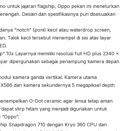
o untuk jajaran flagship, Oppo pekan ini menelurkan
nengah. Desain dan spesifikasinya pun disesuaikan
adanya “notch” (poni) kecil atau waterdrop screen,
. Takik kecil tersebut menempel di sisi atas layar
ED.
10x Layarnya memiliki resolusi full HD plus 2340 x
i layar dipergunakan sebagai penampung kamera depan
modul kamera ganda vertikal. Kamera utama
MX586 dan kamera sekundernya 5 megapiksel depth
menempelkan O-Dot ceramic agar lensa tetap aman
rdapat stirp hitam yang menjadi digunakan untuk
o “Oppo”.
i chip Snapdragon 710 dengan Kryo 360 CPU dan