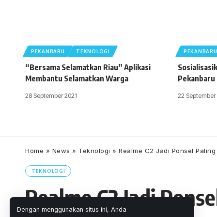
PEKANBARU
TEKNOLOGI
PEKANBAR
“Bersama Selamatkan Riau” Aplikasi
Sosialisasi
Membantu Selamatkan Warga
Pekanbaru 
28 September 2021
22 September
Home
»
News
»
Teknologi
»
Realme C2 Jadi Ponsel Paling
TEKNOLOGI
Realme C2 Jadi Ponse
Dengan menggunakan situs ini, Anda