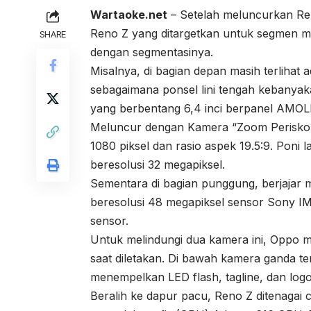
Wartaoke.net
– Setelah meluncurkan Ren
Reno Z yang ditargetkan untuk segmen me
SHARE
dengan segmentasinya.
Misalnya, di bagian depan masih terlihat 
sebagaimana ponsel lini tengah kebanyakan
yang berbentang 6,4 inci berpanel AMOL
Meluncur dengan Kamera “Zoom Periskop” 
1080 piksel dan rasio aspek 19.5:9. Pon
beresolusi 32 megapiksel.
Sementara di bagian punggung, berjajar 
beresolusi 48 megapiksel sensor Sony I
sensor.
Untuk melindungi dua kamera ini, Oppo 
saat diletakan. Di bawah kamera ganda te
menempelkan LED flash, tagline, dan log
Beralih ke dapur pacu, Reno Z ditenaga