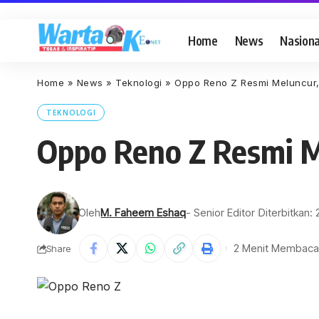
Home
News
Nasiona
Home
»
News
»
Teknologi
»
Oppo Reno Z Resmi Meluncur, 
TEKNOLOGI
Oppo Reno Z Resmi Me
Oleh
M. Faheem Eshaq
- Senior Editor
Diterbitkan:
2 Menit Membaca
Share