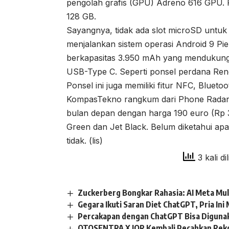
pengolah grafis (GPU) Adreno 616 GPU. P
128 GB.
Sayangnya, tidak ada slot microSD untu
menjalankan sistem operasi Android 9 Pie
berkapasitas 3.950 mAh yang mendukung
USB-Type C. Seperti ponsel perdana Reno, 
Ponsel ini juga memiliki fitur NFC, Bluet
KompasTekno rangkum dari Phone Radar, 
bulan depan dengan harga 190 euro (Rp 3
Green dan Jet Black. Belum diketahui apa
tidak. (lis)
3 kali di
Zuckerberg Bongkar Rahasia: AI Meta Mula
Gegara Ikuti Saran Diet ChatGPT, Pria In
Percakapan dengan ChatGPT Bisa Digunaka
OTOSENTRA X IOR Kembali Pecahkan Reko