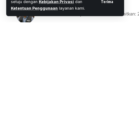
Terima
setuju dengan
Kebijakan Privasi
dan
Ketentuan Penggunaan
layanan kami.
Oleh
M. Faheem Eshaq
- Senior Editor
Diterbitkan:
3 Menit Membac
Share
Wartaoke.net, Jakarta
– Realme sangat g
terbarunya, Realme C2, disambut antusia
SHARE
“Realme C2 telah terjual ribuan unit hany
Shopee,” kata Realme dalam keterangan r
Dalam kampanye Ramadan Gokil Sale pada
menjual 4.000 unit Realme C2 hanya dala
Realme juga menghadirkan Ramadan Goki
rekor penjualan online di e-commerce ter
Melalui capaian tersebut, Realme C2 menj