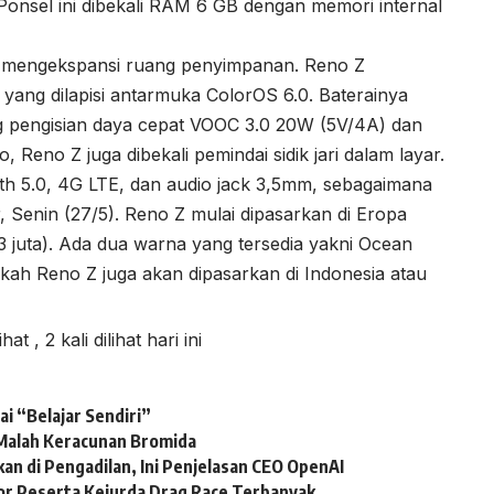
onsel ini dibekali RAM 6 GB dengan memori internal
k mengekspansi ruang penyimpanan. Reno Z
 yang dilapisi antarmuka ColorOS 6.0. Baterainya
 pengisian daya cepat VOOC 3.0 20W (5V/4A) dan
Reno Z juga dibekali pemindai sidik jari dalam layar.
ooth 5.0, 4G LTE, dan audio jack 3,5mm, sebagaimana
Senin (27/5). Reno Z mulai dipasarkan di Eropa
 juta). Ada dua warna yang tersedia yakni Ocean
kah Reno Z juga akan dipasarkan di Indonesia atau
lihat
, 2 kali dilihat hari ini
i “Belajar Sendiri”
i Malah Keracunan Bromida
n di Pengadilan, Ini Penjelasan CEO OpenAI
r Peserta Kejurda Drag Race Terbanyak