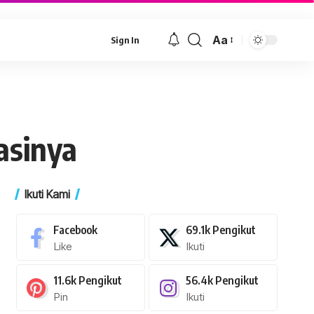
Aa
Sign In
Font
Resizer
asinya
Ikuti Kami
Facebook
69.1k
Pengikut
Like
Ikuti
11.6k
Pengikut
56.4k
Pengikut
Pin
Ikuti