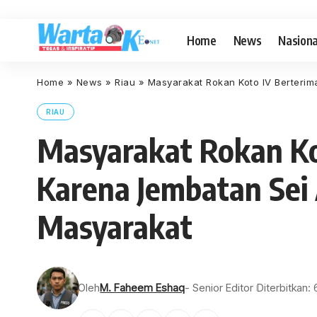
Home
News
Nasiona
Home
»
News
»
Riau
»
Masyarakat Rokan Koto IV Berterim
RIAU
Masyarakat Rokan Ko
Karena Jembatan Sei 
Masyarakat
Oleh
M. Faheem Eshaq
- Senior Editor
Diterbitkan: 