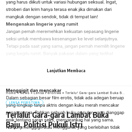
yang harus diikuti untuk variasi hubungan seksual. Ingat,
stroberi dan krim hanya terasa enak jika dimakan dari
mangkuk dengan sendok, tidak di tempat lain!
Mengenakan lingerie yang rumit
Jangan pernah meremehkan kekuatan sepasang lingerie
seksi untuk membawa kesenangan ke level selanjutnya.
Tetapi pada saat yang sama, jangan pernah memilih lingerie
yang begitu rumit. Banyak pakaian dalam yang terlihat
bagus di toko, mungkin tidak terlalu praktis untuk digunakan.
Bayangkan mengenakan korset super ketat yang membuat
Lanjutkan Membaca
pasangan kesulitan. Hal itu justru menurunkan gairah kalian
saat bercinta.
Menggigit dan mencakar
Home
»
News
»
Lensa Peristiwa
»
Terlalu! Gara-gara Lambat Buka Baju, Politisi Pukuli Istri
Dalam sebagian besar film erotis, tidak ada adegan beruap
LENSA PERISTIWA
yang lengkap tanpa aktris dengan kuku merah mencakar
pasangannya. Bahkan sebuah buku populer, yang dianggap
Terlalu! Gara-gara Lambat Buka
epik tentang saran seks, menyarankan hal yang sama.
Baju, Politisi Pukuli Istri
Namun, menggigit atau menggaruk yang berlebihan tidak