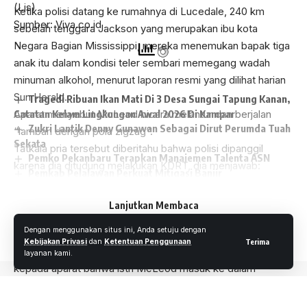
(Lis)
Ketika polisi datang ke rumahnya di Lucedale, 240 km
Sumber: Viva.co.id
sebelah tenggara Jackson yang merupakan ibu kota
Negara Bagian Mississippi, mereka menemukan bapak tiga
anak itu dalam kondisi teler sembari memegang wadah
minuman alkohol, menurut laporan resmi yang dilihat harian
Sun Herald.
Tragedi Ribuan Ikan Mati Di 3 Desa Sungai Tapung Kanan,
Catatan Kelam Lingkungan Awal 2026 Di Kampar
Aparat menyebut McLeod bicara melantur dan berjalan
Zukri Lantik Denny Gunawan Sebagai Dirut Perumda Tuah
“lamban dengan pola zigzag”.
Sekata
Tatkala pria tersebut diberitahu bahwa polisi dipanggil
Pemko Pekanbaru Terapkan Manajemen Talenta ASN
karena dia ditudung melakukan KDRT, dia menjawab:
Pemkab Pelalawan Perkuat Mitigasi Banjir
“Kamu bercanda?”
Semarak HUT RI ke-80 di Sontang, Kades Sontang Gelar
Berdasarkan laporan surat kabar Clarion Ledger, laporan
Jalan Santai
Lanjutkan Membaca
aparat menyebut istri McLeod dan seorang perempuan
Dengan menggunakan situs ini, Anda setuju dengan
mendekam di dalam rumah dalam keadaan takut.
Kebijakan Privasi
dan
Ketentuan Penggunaan
Terima
Seorang perempuan di dalam rumah McLeod mengatakan
layanan kami.
kepada aparat bahwa istri McLeod masuk ke dalam
kamarnya dengan wajah berdarah.
Mereka mengunci pintu kamar dan McLeod menggedornya