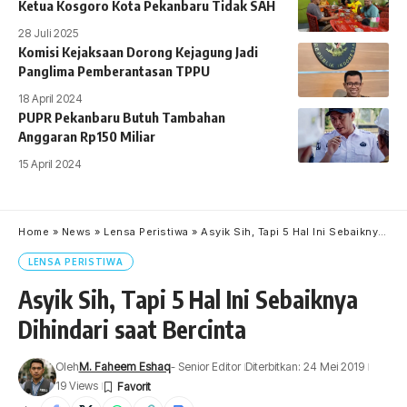
Ketua Kosgoro Kota Pekanbaru Tidak SAH
28 Juli 2025
Komisi Kejaksaan Dorong Kejagung Jadi
Panglima Pemberantasan TPPU
18 April 2024
PUPR Pekanbaru Butuh Tambahan
Anggaran Rp150 Miliar
15 April 2024
Home
»
News
»
Lensa Peristiwa
»
Asyik Sih, Tapi 5 Hal Ini Sebaiknya Dihindari saat Bercinta
LENSA PERISTIWA
Asyik Sih, Tapi 5 Hal Ini Sebaiknya
Dihindari saat Bercinta
Oleh
M. Faheem Eshaq
- Senior Editor
Diterbitkan: 24 Mei 2019
19 Views