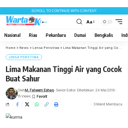
SCROLL TO CONTINUE WITH CONTENT
Aa
Font
Resizer
Nasional
Riau
Pekanbaru
Dumai
Bengkalis
Indr
Home
»
News
»
Lensa Peristiwa
»
Lima Makanan Tinggi Air yang Cocok Buat Sahur
LENSA PERISTIWA
Lima Makanan Tinggi Air yang Cocok
Buat Sahur
Oleh
M. Faheem Eshaq
- Senior Editor
Diterbitkan: 24 Mei 2019
15 Views
3 Menit Membaca