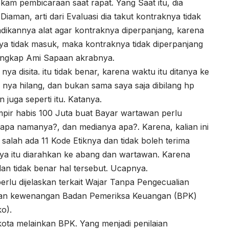
m pembicaraan saat rapat. Yang Saat itu, dia
iaman, arti dari Evaluasi dia takut kontraknya tidak
ijadikannya alat agar kontraknya diperpanjang, karena
tnya tidak masuk, maka kontraknya tidak diperpanjang
. Ungkap Ami Sapaan akrabnya.
ya disita. itu tidak benar, karena waktu itu ditanya ke
nya hilang, dan bukan sama saya saja dibilang hp
 juga seperti itu. Katanya.
mpir habis 100 Juta buat Bayar wartawan perlu
 Siapa namanya?, dan medianya apa?. Karena, kalian ini
salah ada 11 Kode Etiknya dan tidak boleh terima
ya itu diarahkan ke abang dan wartawan. Karena
dan tidak benar hal tersebut. Ucapnya.
perlu dijelaskan terkait Wajar Tanpa Pengecualian
kan kewenangan Badan Pemeriksa Keuangan (BPK)
o).
ota melainkan BPK. Yang menjadi penilaian