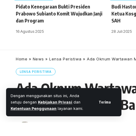
Pidato Kenegaraan Bukti Presiden
Budi Haston
Prabowo Subianto Komit Wujudkan Janji
Ketua Kosg
dan Program
SAH
16 Agustus 2025
28 Juli 2025
Home
»
News
»
Lensa Peristiwa
»
Ada Oknum Wartawan Mi
LENSA PERISTIWA
Ada Oknum Wartawan
Dengan menggunakan situs ini, Anda
Dugaan Korupsi di B
Terima
setuju dengan
Kebijakan Privasi
dan
Ketentuan Penggunaan
layanan kami.
Oleh
M. Faheem Eshaq
- Senior Editor
Diterbitkan: