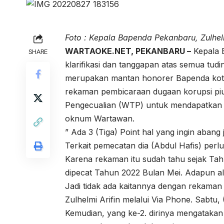
Foto : Kepala Bapenda Pekanbaru, Zulhelm
WARTAOKE.NET, PEKANBARU –
Kepala 
SHARE
klarifikasi dan tanggapan atas semua tudi
merupakan mantan honorer Bapenda kota P
rekaman pembicaraan dugaan korupsi piut
Pengecualian (WTP) untuk mendapatkan d
oknum Wartawan.
” Ada 3 (Tiga) Point hal yang ingin abang je
Terkait pemecatan dia (Abdul Hafis) perl
Karena rekaman itu sudah tahu sejak Tah
dipecat Tahun 2022 Bulan Mei. Adapun ala
Jadi tidak ada kaitannya dengan rekama
Zulhelmi Arifin melalui Via Phone. Sabtu,
Kemudian, yang ke-2. dirinya mengatakan