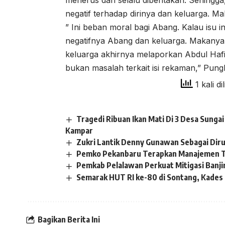
menerus dan selalu diberitakan. Sehingg
negatif terhadap dirinya dan keluarga. Ma
” Ini beban moral bagi Abang. Kalau isu 
negatifnya Abang dan keluarga. Makany
keluarga akhirnya melaporkan Abdul Hafis
bukan masalah terkait isi rekaman,” Pun
1 kali di
Tragedi Ribuan Ikan Mati Di 3 Desa Sung
Kampar
Zukri Lantik Denny Gunawan Sebagai Dir
Pemko Pekanbaru Terapkan Manajemen T
Pemkab Pelalawan Perkuat Mitigasi Banji
Semarak HUT RI ke-80 di Sontang, Kades S
Bagikan Berita Ini