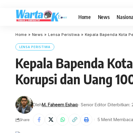
Home
News
Nasiona
Home
»
News
»
Lensa Peristiwa
»
Kepala Bapenda Kota Pe
LENSA PERISTIWA
Kepala Bapenda Kota
Korupsi dan Uang 10
Oleh
M. Faheem Eshaq
- Senior Editor
Diterbitkan:
5 Menit Membac
Share