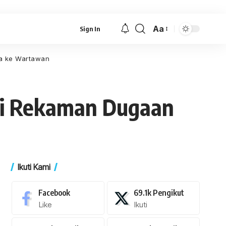
Aa
Sign In
Font
Resizer
ta ke Wartawan
Isi Rekaman Dugaan
Ikuti Kami
Facebook
69.1k
Pengikut
Like
Ikuti