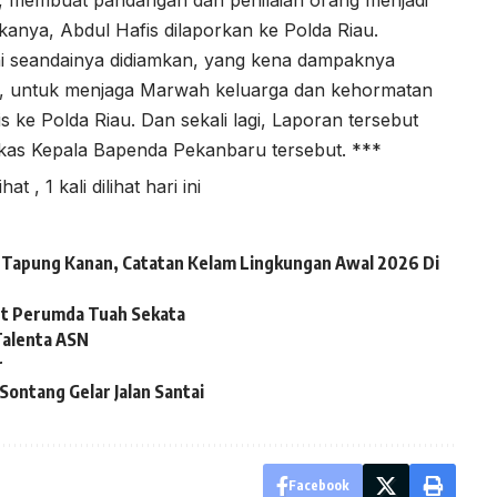
a, membuat pandangan dan penilaian orang menjadi
kanya, Abdul Hafis dilaporkan ke Polda Riau.
ini seandainya didiamkan, yang kena dampaknya
a, untuk menjaga Marwah keluarga dan kehormatan
 ke Polda Riau. Dan sekali lagi, Laporan tersebut
gkas Kepala Bapenda Pekanbaru tersebut. ***
lihat
, 1 kali dilihat hari ini
ai Tapung Kanan, Catatan Kelam Lingkungan Awal 2026 Di
ut Perumda Tuah Sekata
alenta ASN
r
ontang Gelar Jalan Santai
Facebook