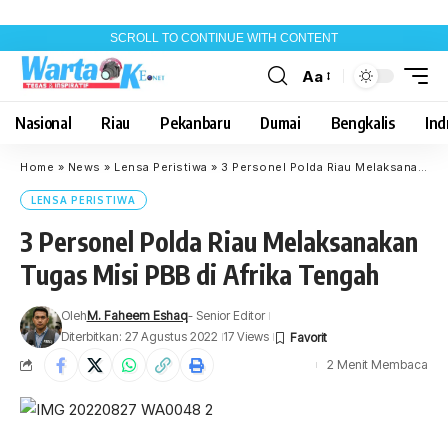
SCROLL TO CONTINUE WITH CONTENT
Aa
Font
Resizer
Nasional
Riau
Pekanbaru
Dumai
Bengkalis
Indr
Home
»
News
»
Lensa Peristiwa
»
3 Personel Polda Riau Melaksanakan Tugas Misi PBB di Afrika Tengah
LENSA PERISTIWA
3 Personel Polda Riau Melaksanakan
Tugas Misi PBB di Afrika Tengah
Oleh
M. Faheem Eshaq
- Senior Editor
Diterbitkan: 27 Agustus 2022
17 Views
2 Menit Membaca