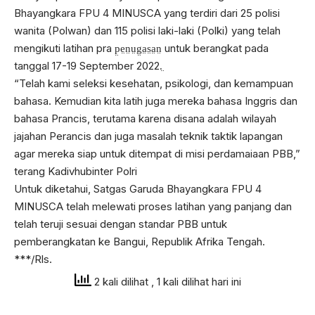
Bhayangkara FPU 4 MINUSCA yang terdiri dari 25 polisi
wanita (Polwan) dan 115 polisi laki-laki (Polki) yang telah
mengikuti latihan pra p̤e̤n̤ṳg̤a̤s̤a̤n̤ untuk berangkat pada
tanggal 17-19 September 2022.̤
“Telah kami seleksi kesehatan, psikologi, dan kemampuan
bahasa. Kemudian kita latih juga mereka bahasa Inggris dan
bahasa Prancis, terutama karena disana adalah wilayah
jajahan Perancis dan juga masalah teknik taktik lapangan
agar mereka siap untuk ditempat di misi perdamaiaan PBB,”
terang Kadivhubinter Polri
Untuk diketahui, Satgas Garuda Bhayangkara FPU 4
MINUSCA telah melewati proses latihan yang panjang dan
telah teruji sesuai dengan standar PBB untuk
pemberangkatan ke Bangui, Republik Afrika Tengah.
***/Rls.
2 kali dilihat
, 1 kali dilihat hari ini