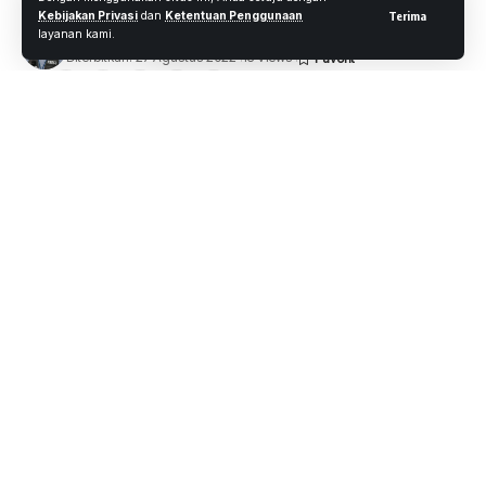
Kebijakan Privasi
dan
Ketentuan Penggunaan
Terima
Oleh
M. Faheem Eshaq
- Senior Editor
layanan kami.
Diterbitkan: 27 Agustus 2022
13 Views
5 Menit Membaca
Foto : Kepala Bapenda Pekanbaru, Zulhelmi Arifin/Net.
WARTAOKE.NET, PEKANBARU –
Kepala Bapenda Kota
Pekanbaru, Zulhelmi Arifin memberikan klarifikasi dan
tanggapan atas semua tudingan yang diberikan pihak Abdul
Hafis (22) yang merupakan mantan honorer Bapenda kota
Pekanbaru mulai dari terkait pemecatan, isi rekaman
pembicaraan dugaan korupsi piutang pajak, kemudian
terkait Wajar Tanpa Pengecualian (WTP) untuk
mendapatkan dana, dan uang sebesar 100 Juta yang
diberikan ke oknum Wartawan.
” Ada 3 (Tiga) Point hal yang ingin abang jelaskan dan