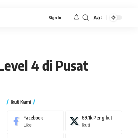
Aa
Sign In
Font
Resizer
evel 4 di Pusat
Ikuti Kami
Facebook
69.1k
Pengikut
Like
Ikuti