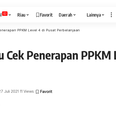
ID
l
Riau
Favorit
Daerah
Lainnya
enerapan PPKM Level 4 di Pusat Perbelanjaan
u Cek Penerapan PPKM L
27 Juli 2021
11 Views
a