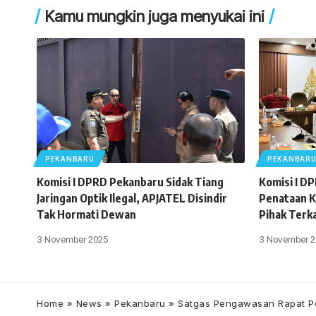
Kamu mungkin juga menyukai ini
PEKANBARU
PEKANBAR
Komisi I DPRD Pekanbaru Sidak Tiang
Komisi I D
Jaringan Optik Ilegal, APJATEL Disindir
Penataan K
Tak Hormati Dewan
Pihak Terk
3 November 2025
3 November 2
Home
»
News
»
Pekanbaru
»
Satgas Pengawasan Rapat Pe