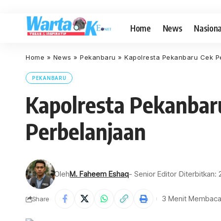
Home
News
Nasiona
Home
»
News
»
Pekanbaru
»
Kapolresta Pekanbaru Cek P
PEKANBARU
Kapolresta Pekanbar
Perbelanjaan
Oleh
M. Faheem Eshaq
- Senior Editor
Diterbitkan: 
3 Menit Membac
Share