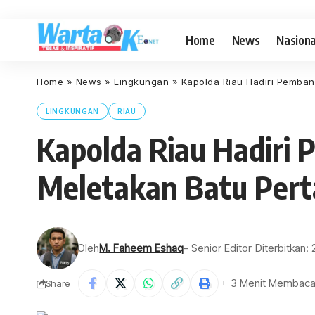
Home
News
Nasiona
Home
»
News
»
Lingkungan
»
Kapolda Riau Hadiri Pemba
LINGKUNGAN
RIAU
Kapolda Riau Hadiri
Meletakan Batu Pert
Oleh
M. Faheem Eshaq
- Senior Editor
Diterbitkan
3 Menit Membac
Share