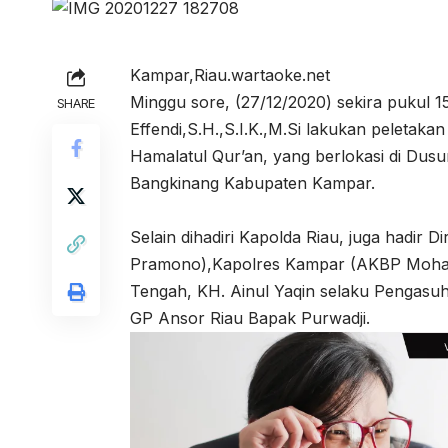
Kampar,Riau.wartaoke.net
Minggu sore, (27/12/2020) sekira pukul 1
SHARE
Effendi,S.H.,S.I.K.,M.Si lakukan pelet
Hamalatul Qur’an, yang berlokasi di Dus
Bangkinang Kabupaten Kampar.
Selain dihadiri Kapolda Riau, juga hadir 
Pramono),Kapolres Kampar (AKBP Mohamm
Tengah, KH. Ainul Yaqin selaku Pengas
GP Ansor Riau Bapak Purwadji.