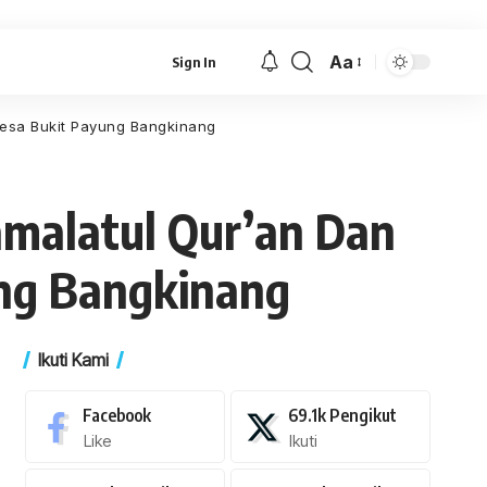
Aa
Sign In
Font
Resizer
Desa Bukit Payung Bangkinang
malatul Qur’an Dan
ng Bangkinang
Ikuti Kami
Facebook
69.1k
Pengikut
Like
Ikuti