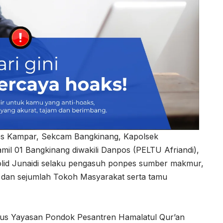
res Kampar, Sekcam Bangkinang, Kapolsek
mil 01 Bangkinang diwakili Danpos (PELTU Afriandi),
lid Junaidi selaku pengasuh ponpes sumber makmur,
h dan sejumlah Tokoh Masyarakat serta tamu
rus Yayasan Pondok Pesantren Hamalatul Qur’an