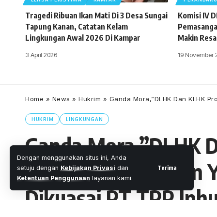
Tragedi Ribuan Ikan Mati Di 3 Desa Sungai
Komisi IV 
Tapung Kanan, Catatan Kelam
Pemasangan
Lingkungan Awal 2026 Di Kampar
Makin Resa
3 April 2026
19 November 
Home
»
News
»
Hukrim
»
Ganda Mora,”DLHK Dan KLHK Prov
HUKRIM
LINGKUNGAN
Ganda Mora,”DLHK Da
Dengan menggunakan situs ini, Anda
Menertibkan Lahan Y
Terima
setuju dengan
Kebijakan Privasi
dan
Ketentuan Penggunaan
layanan kami.
Dikuasai PT TPP Inh