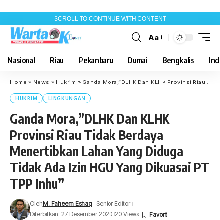
SCROLL TO CONTINUE WITH CONTENT
Aa
Font
Resizer
Nasional
Riau
Pekanbaru
Dumai
Bengkalis
Indr
Home
»
News
»
Hukrim
»
Ganda Mora,”DLHK Dan KLHK Provinsi Riau Tidak Berdaya Menertibkan Lahan Yang Diduga Tidak Ada Izin HGU Yang Dikuasai PT TPP Inhu”
HUKRIM
LINGKUNGAN
Ganda Mora,”DLHK Dan KLHK
Provinsi Riau Tidak Berdaya
Menertibkan Lahan Yang Diduga
Tidak Ada Izin HGU Yang Dikuasai PT
TPP Inhu”
Oleh
M. Faheem Eshaq
- Senior Editor
Diterbitkan: 27 Desember 2020
20 Views