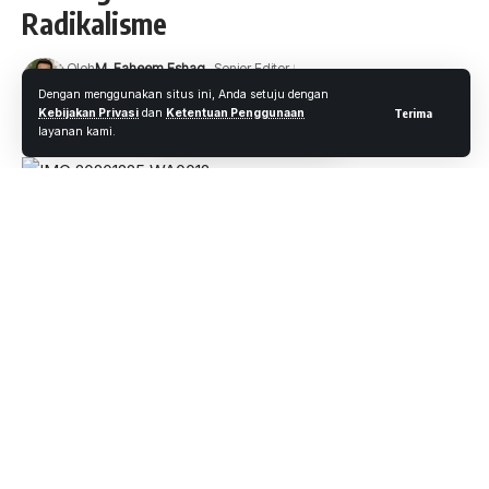
Radikalisme
Oleh
M. Faheem Eshaq
- Senior Editor
Diterbitkan: 25 Desember 2020
14 Views
Dengan menggunakan situs ini, Anda setuju dengan
Kebijakan Privasi
dan
Ketentuan Penggunaan
Terima
6 Menit Membaca
layanan kami.
Pekanbaru.wartaoke.net
Wakili Kapolda Riau, Wakapolda Riau Brigjen Pol Drs Tabana
Bangun, M.S.I., mengikuti Dialog Kebangsaan dan Deklarasi
Toleransi Lintas Agama dengan Tema Toleransi Beregama
di Tengah Keberagaman, Tolak Intoleran dan Radikalisme
serta Deklarasi bersama Kedamaian untuk Riau, Kamis
(24/12/2020) di Ballroom Hotel Ayola Tampan Kota
Pekanbaru.