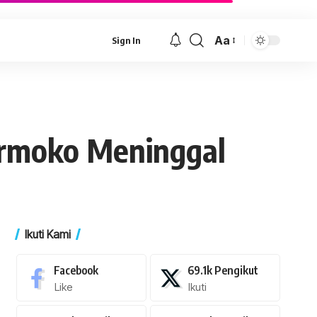
Aa
Sign In
Font
Resizer
armoko Meninggal
Ikuti Kami
Facebook
69.1k
Pengikut
Like
Ikuti