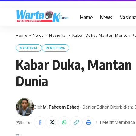
Home
News
Nasiona
Home
»
News
»
Nasional
»
Kabar Duka, Mantan Menteri 
NASIONAL
PERISTIWA
Kabar Duka, Mantan
Dunia
Oleh
M. Faheem Eshaq
- Senior Editor
Diterbitkan: 
1 Menit Membaca
Share