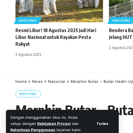
NASIONAL
NASIONAL
Resmi Libur! 18 Agustus 2025 Jadi Hari
Bendera Ba
Libur Nasional untuk Rayakan Pesta
Jelang HUT
Rakyat
2 Agustus 202
2 Agustus 2025
Home
»
News
»
Nasional
»
Merphin Butar – Butar Hadiri U
NASIONAL
Merphin Butar – Buta
Dengan menggunakan situs ini, Anda
Porsea
Terima
setuju dengan
Kebijakan Privasi
dan
Ketentuan Penggunaan
layanan kami.