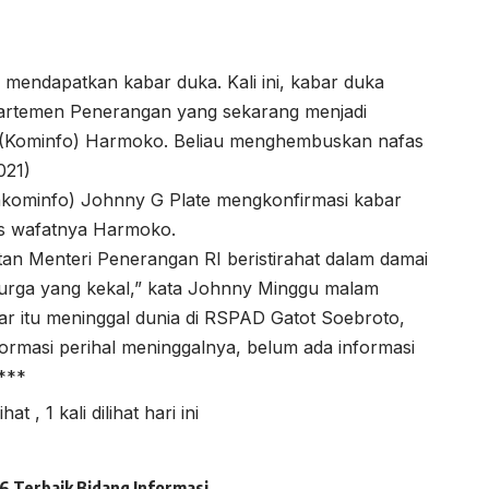
 mendapatkan kabar duka. Kali ini, kabar duka
partemen Penerangan yang sekarang menjadi
a (Kominfo) Harmoko. Beliau menghembuskan nafas
021)
nkominfo) Johnny G Plate mengkonfirmasi kabar
as wafatnya Harmoko.
 Menteri Penerangan RI beristirahat dalam damai
urga yang kekal,” kata Johnny Minggu malam
r itu meninggal dunia di RSPAD Gatot Soebroto,
formasi perihal meninggalnya, belum ada informasi
***
lihat
, 1 kali dilihat hari ini
 Terbaik Bidang Informasi