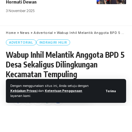
Hormati Dewan
3 November 2025
Home
»
News
»
Advertorial
»
Wabup Inhil Melantik Anggota BPD 5 Desa Sekaligus Dilingkungan Kecamatan Tempuling
ADVERTORIAL
INDRAGIRI HILIR
Wabup Inhil Melantik Anggota BPD 5
Desa Sekaligus Dilingkungan
Kecamatan Tempuling
Dengan menggunakan situs ini, Anda setuju dengan
Oleh
M. Faheem Eshaq
- Senior Editor
Diterbitkan: 22 April 2021
Kebijakan Privasi
dan
Ketentuan Penggunaan
Terima
26 Views
layanan kami.
2 Menit Membaca
INHIL,WARTAOKE.NET
– Wakil Bupati Kabupaten Indragiri