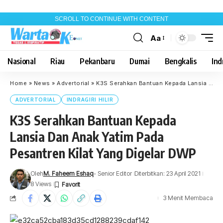
SCROLL TO CONTINUE WITH CONTENT
Aa
Font
Resizer
Nasional
Riau
Pekanbaru
Dumai
Bengkalis
Indr
Home
»
News
»
Advertorial
»
K3S Serahkan Bantuan Kepada Lansia Dan Anak Yatim Pada Pesantren Kilat Yang Digelar DWP
ADVERTORIAL
INDRAGIRI HILIR
K3S Serahkan Bantuan Kepada
Lansia Dan Anak Yatim Pada
Pesantren Kilat Yang Digelar DWP
Oleh
M. Faheem Eshaq
- Senior Editor
Diterbitkan: 23 April 2021
8 Views
3 Menit Membaca